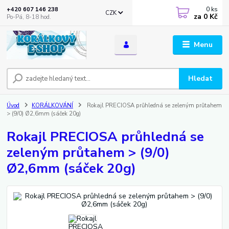
0
ks
+420 607 146 238
CZK
za
0 Kč
Po-Pá, 8-18 hod.
Menu
Hledat
Úvod
KORÁLKOVÁNÍ
Rokajl PRECIOSA průhledná se zeleným průtahem
> (9/0) Ø2,6mm (sáček 20g)
Rokajl PRECIOSA průhledná se
zeleným průtahem > (9/0)
Ø2,6mm (sáček 20g)