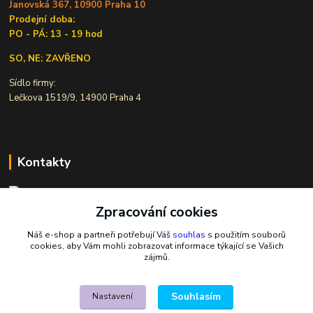
Janovská 367, 10900 Praha 10
Prodejní doba:
PO - PÁ: 13 - 19 hod
SO, NE: ZAVŘENO
Sídlo firmy:
Lečkova 1519/9, 14900 Praha 4
Kontakty
Zpracování cookies
Ivana Šiková
+420 607 146 238
Náš e-shop a partneři potřebují Váš
souhlas
s použitím souborů
Po-Pá, 8-18 hod.
cookies, aby Vám mohli zobrazovat informace týkající se Vašich
zájmů.
nasekoralky@email.cz
Souhlasím
Nastavení