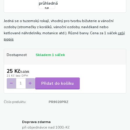
Jedná se o tuzemský rokajl, vhodný pro tvorbu bižuterie a vánoční
ozdoby (stromečky z korálků, vánoční ozdoby, navlékané nebo
ketlované náhrdelníky, motanice atd.). Různé barvy. Cena za 1 sáček
celý
popis
Dostupnost
Skladem 1 sáček
25 Kč
/
sáček
21 Kč
bez DPH
Přidat do košíku
Číslo produktu:
PR9020PRZ
Doprava zdarma
při objednávce nad 1000,-Kč