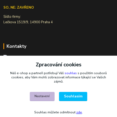
SO, NE: ZAVŘENO
Sídlo firmy:
Lečkova 1519/9, 14900 Praha 4
Kontakty
Zpracování cookies
Ivana Šiková
+420 607 146 238
Náš e-shop a partneři potřebují Váš
souhlas
s použitím souborů
Po-Pá, 8-18 hod.
cookies, aby Vám mohli zobrazovat informace týkající se Vašich
zájmů.
nasekoralky@email.cz
Souhlasím
Nastavení
Souhlas můžete odmítnout
zde
.
Vytvořeno na
Eshop-rychle.cz