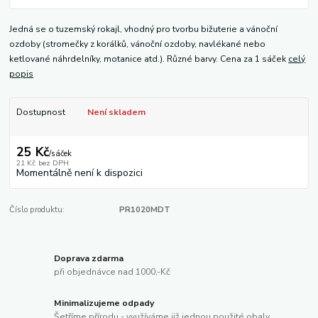
Jedná se o tuzemský rokajl, vhodný pro tvorbu bižuterie a vánoční
ozdoby (stromečky z korálků, vánoční ozdoby, navlékané nebo
ketlované náhrdelníky, motanice atd.). Různé barvy. Cena za 1 sáček
celý
popis
Dostupnost
Není skladem
25 Kč
/
sáček
21 Kč
bez DPH
Momentálně není k dispozici
Číslo produktu:
PR1020MDT
Doprava zdarma
při objednávce nad 1000,-Kč
Minimalizujeme odpady
Šetříme přírodu - využíváme již jednou použité obaly.