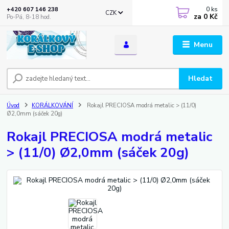
0
ks
+420 607 146 238
CZK
za
0 Kč
Po-Pá, 8-18 hod.
Menu
Hledat
Úvod
KORÁLKOVÁNÍ
Rokajl PRECIOSA modrá metalic > (11/0)
Ø2,0mm (sáček 20g)
Rokajl PRECIOSA modrá metalic
> (11/0) Ø2,0mm (sáček 20g)