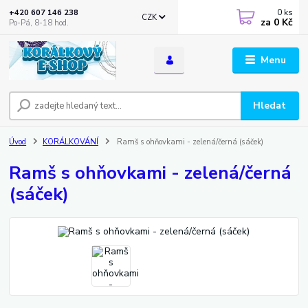
0
ks
+420 607 146 238
CZK
za
0 Kč
Po-Pá, 8-18 hod.
Menu
Hledat
Úvod
KORÁLKOVÁNÍ
Ramš s ohňovkami - zelená/černá (sáček)
Ramš s ohňovkami - zelená/černá
(sáček)