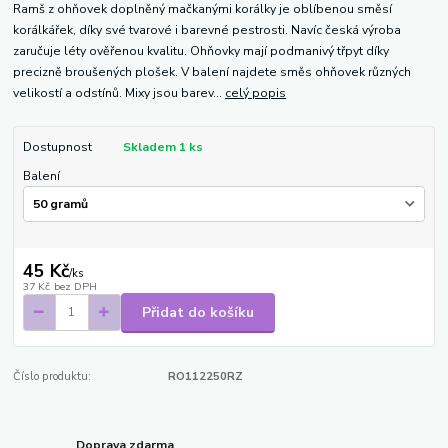
Ramš z ohňovek doplněný mačkanými korálky je oblíbenou směsí
korálkářek, díky své tvarové i barevné pestrosti. Navíc česká výroba
zaručuje léty ověřenou kvalitu. Ohňovky mají podmanivý třpyt díky
precizně broušených plošek. V balení najdete směs ohňovek různých
velikostí a odstínů. Mixy jsou barev...
celý popis
Dostupnost
Skladem 1 ks
Balení
45 Kč
/
ks
37 Kč
bez DPH
Přidat do košíku
Číslo produktu:
RO112250RZ
Doprava zdarma