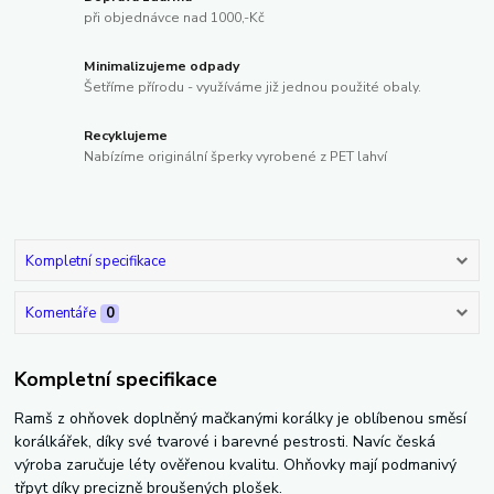
při objednávce nad 1000,-Kč
Minimalizujeme odpady
Šetříme přírodu - využíváme již jednou použité obaly.
Recyklujeme
Nabízíme originální šperky vyrobené z PET lahví
Kompletní specifikace
Komentáře
0
Kompletní specifikace
Ramš z ohňovek doplněný mačkanými korálky je oblíbenou směsí
korálkářek, díky své tvarové i barevné pestrosti. Navíc česká
výroba zaručuje léty ověřenou kvalitu. Ohňovky mají podmanivý
třpyt díky precizně broušených plošek.