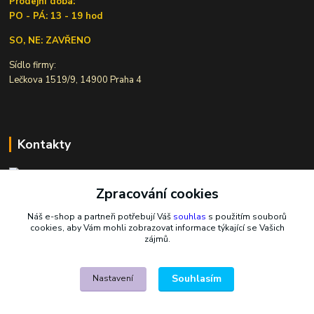
Prodejní doba:
PO - PÁ: 13 - 19 hod
SO, NE: ZAVŘENO
Sídlo firmy:
Lečkova 1519/9, 14900 Praha 4
Kontakty
Zpracování cookies
Ivana Šiková
+420 607 146 238
Náš e-shop a partneři potřebují Váš
souhlas
s použitím souborů
Po-Pá, 8-18 hod.
cookies, aby Vám mohli zobrazovat informace týkající se Vašich
zájmů.
nasekoralky@email.cz
Souhlasím
Nastavení