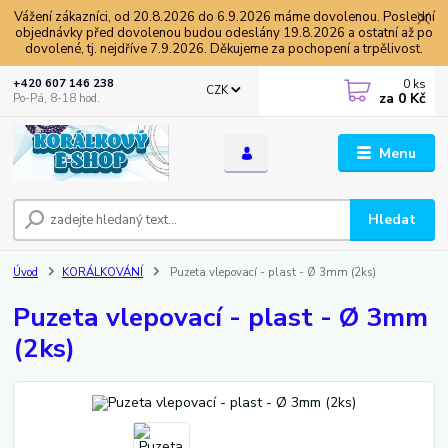
Vážení zákazníci, od 20.8.2026 do 6.9.2026 máme dovolenou. Poslední
objednávky před dovolenou budou odeslány 19.8.2026 a ostatní až po
dovolené, tj. nejdříve 7.9.2026. Děkujeme za pochopení a trpělivost.
0
ks
+420 607 146 238
CZK
za
0 Kč
Po-Pá, 8-18 hod.
Menu
Hledat
Úvod
KORÁLKOVÁNÍ
Puzeta vlepovací - plast - Ø 3mm (2ks)
Puzeta vlepovací - plast - Ø 3mm
(2ks)