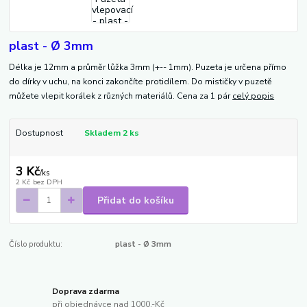
plast - Ø 3mm
Délka je 12mm a průměr lůžka 3mm (+-- 1mm). Puzeta je určena přímo
do dírky v uchu, na konci zakončíte protidílem. Do mističky v puzetě
můžete vlepit korálek z různých materiálů. Cena za 1 pár
celý popis
Dostupnost
Skladem 2 ks
3 Kč
/
ks
2 Kč
bez DPH
Přidat do košíku
Číslo produktu:
plast - Ø 3mm
Doprava zdarma
při objednávce nad 1000,-Kč