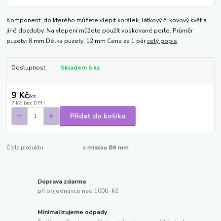
Komponent, do kterého můžete vlepit korálek, látkový či kovový květ a
jiné dozdoby. Na vlepení můžete použít voskované perle. Průměr
puzety: 8 mm Délka puzety: 12 mm Cena za 1 pár
celý popis
Dostupnost
Skladem 5 ks
9 Kč
/
ks
7 Kč
bez DPH
Přidat do košíku
Číslo produktu:
s miskou Ø8 mm
Doprava zdarma
při objednávce nad 1000,-Kč
Minimalizujeme odpady