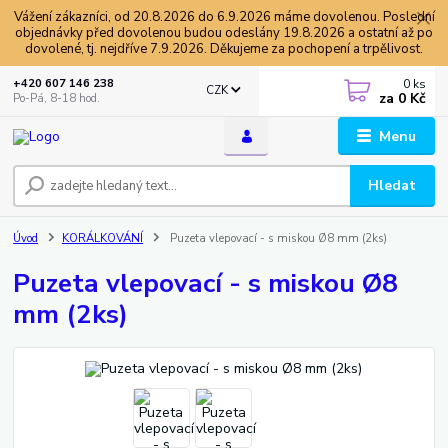
Vážení zákazníci, od 20.8.2026 do 6.9.2026 máme dovolenou. Poslední
objednávky před dovolenou budou odeslány 19.8.2026 a ostatní až po
dovolené, tj. nejdříve 7.9.2026. Děkujeme za pochopení a trpělivost.
0
ks
+420 607 146 238
CZK
za
0 Kč
Po-Pá, 8-18 hod.
Menu
Hledat
Úvod
KORÁLKOVÁNÍ
Puzeta vlepovací - s miskou Ø8 mm (2ks)
Puzeta vlepovací - s miskou Ø8
mm (2ks)