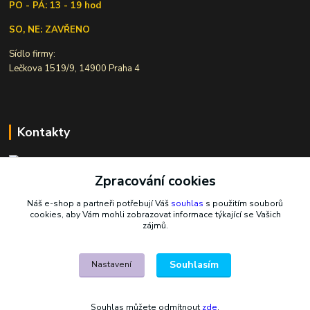
PO - PÁ: 13 - 19 hod
SO, NE: ZAVŘENO
Sídlo firmy:
Lečkova 1519/9, 14900 Praha 4
Kontakty
Zpracování cookies
Ivana Šiková
+420 607 146 238
Náš e-shop a partneři potřebují Váš
souhlas
s použitím souborů
Po-Pá, 8-18 hod.
cookies, aby Vám mohli zobrazovat informace týkající se Vašich
zájmů.
nasekoralky@email.cz
Souhlasím
Nastavení
Souhlas můžete odmítnout
zde
.