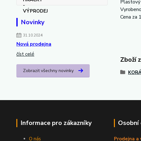
Plastový 
Vyrobeno
Cena za 
Novinky
31.10.2024
Nová prodejna
číst celé
Zboží 
Zobrazit všechny novinky
KORÁ
Informace pro zákazníky
Osobní
O nás
Prodejna a 