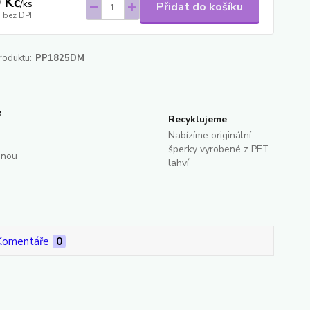
 Kč
/
ks
Přidat do košíku
bez DPH
roduktu:
PP1825DM
e
Recyklujeme
Nabízíme originální
-
šperky vyrobené z PET
dnou
lahví
Komentáře
0