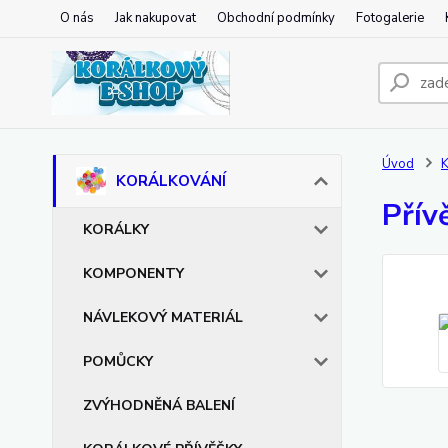
O nás
Jak nakupovat
Obchodní podmínky
Fotogalerie
Úvod
KORÁLKOVÁNÍ
Přív
KORÁLKY
KOMPONENTY
NÁVLEKOVÝ MATERIÁL
POMŮCKY
ZVÝHODNĚNÁ BALENÍ