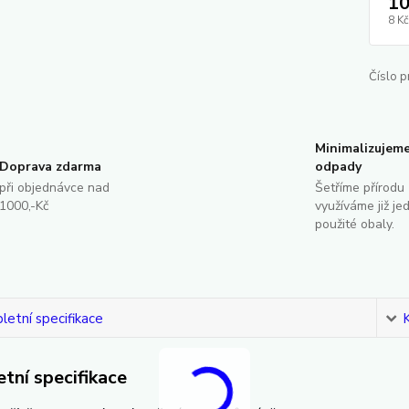
10
8 Kč
Číslo p
Minimalizujem
Doprava zdarma
odpady
při objednávce nad
Šetříme přírodu 
1000,-Kč
využíváme již je
použité obaly.
etní specifikace
tní specifikace