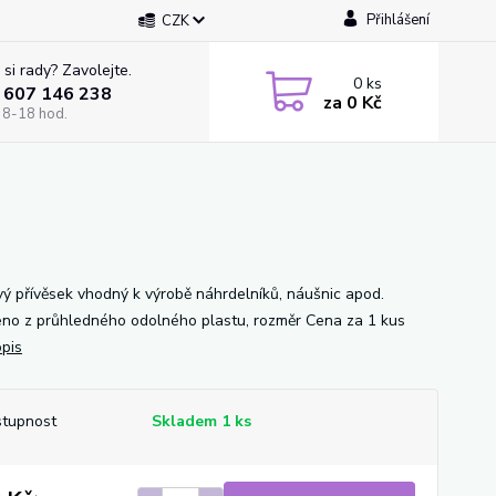
Přihlášení
CZK
 si rady? Zavolejte.
0
ks
 607 146 238
za
0 Kč
 8-18 hod.
vý přívěsek vhodný k výrobě náhrdelníků, náušnic apod.
no z průhledného odolného plastu, rozměr Cena za 1 kus
opis
tupnost
Skladem 1 ks