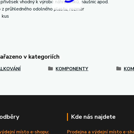
přívěsek vhodný k výrobě náhrdelníků, náušnic apod.
 z průhledného odolného plastu, rozměr
1 kus
zařazeno v kategoriích
LKOVÁNÍ
KOMPONENTY
KOM
 odběry
Kde nás najdete
výdejní místo e-shopu:
Prodejna a výdejní místo e-sh