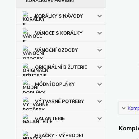
KORÁLKOVÉ PŘÍVĚŠKY
KORÁLKY S NÁVODY
VÁNOCE S KORÁLKY
VÁNOČNÍ OZDOBY
ORIGINÁLNÍ BIŽUTERIE
MÓDNÍ DOPLŇKY
VÝTVARNÉ POTŘEBY
Kompl
GALANTERIE
Komple
HRAČKY - VÝPRODEJ