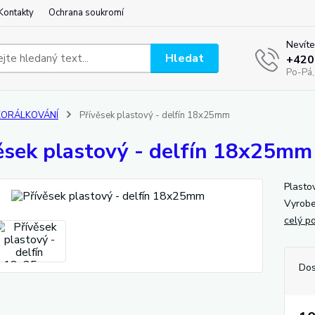
Kontakty
Ochrana soukromí
Nevíte
Hledat
+420
Po-Pá,
KORÁLKOVÁNÍ
Přívěsek plastový - delfín 18x25mm
ěsek plastový - delfín 18x25mm
Plasto
Vyrobe
celý p
Dos