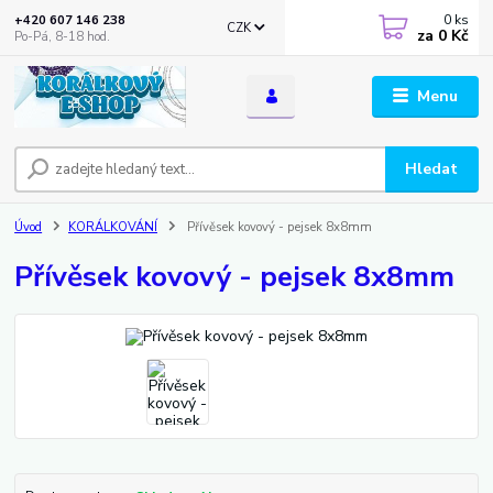
0
ks
+420 607 146 238
CZK
za
0 Kč
Po-Pá, 8-18 hod.
Menu
Hledat
Úvod
KORÁLKOVÁNÍ
Přívěsek kovový - pejsek 8x8mm
Přívěsek kovový - pejsek 8x8mm