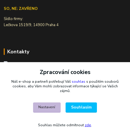
SO, NE: ZAVŘENO
Sídlo firmy:
Lečkova 1519/9, 14900 Praha 4
Kontakty
Zpracování cookies
Ivana Šiková
+420 607 146 238
Náš e-shop a partneři potřebují Váš
souhlas
s použitím souborů
Po-Pá, 8-18 hod.
cookies, aby Vám mohli zobrazovat informace týkající se Vašich
zájmů.
nasekoralky@email.cz
Souhlasím
Nastavení
Souhlas můžete odmítnout
zde
.
Vytvořeno na
Eshop-rychle.cz