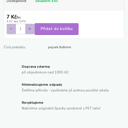
Dostupnost
Skladem 4 ks
7 Kč
/
ks
6 Kč
bez DPH
Přidat do košíku
Číslo produktu:
pejsek 8x8mm
Doprava zdarma
při objednávce nad 1000,-Kč
Minimalizujeme odpady
Šetříme přírodu - využíváme již jednou použité obaly.
Recyklujeme
Nabízíme originální šperky vyrobené z PET lahví