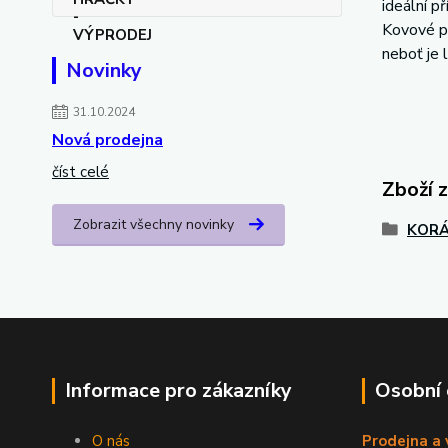
ideální p
Kovové př
neboť je 
Novinky
31.10.2024
Nová prodejna
číst celé
Zboží 
Zobrazit všechny novinky
KORÁ
Informace pro zákazníky
Osobní
O nás
Prodejna a 