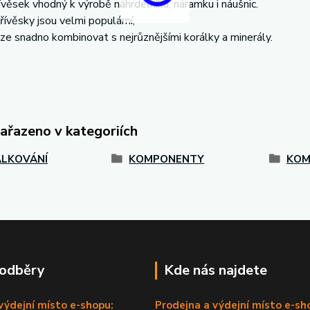
řívěsek vhodný k výrobě náhrdelníku, náramku i náušnic.
ívěsky jsou velmi populární,
lze snadno kombinovat s nejrůznějšími korálky a minerály.
zařazeno v kategoriích
LKOVÁNÍ
KOMPONENTY
KOM
 odběry
Kde nás najdete
výdejní místo e-shopu:
Prodejna a výdejní místo e-sh