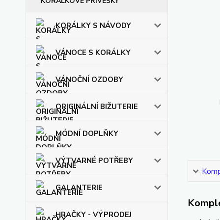
KORÁLKOVÉ PŘÍVĚŠKY
KORÁLKY S NÁVODY
VÁNOCE S KORÁLKY
VÁNOČNÍ OZDOBY
ORIGINÁLNÍ BIŽUTERIE
MÓDNÍ DOPLŇKY
VÝTVARNÉ POTŘEBY
Kompl
GALANTERIE
Komple
HRAČKY - VÝPRODEJ