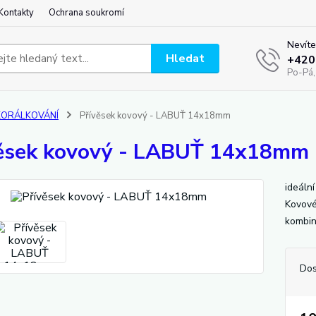
Kontakty
Ochrana soukromí
Nevíte
Hledat
+420
Po-Pá,
KORÁLKOVÁNÍ
Přívěsek kovový - LABUŤ 14x18mm
ěsek kovový - LABUŤ 14x18mm
ideáln
Kovové
kombin
Dos