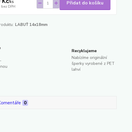
 Kč
/
ks
Přidat do košíku
bez DPH
roduktu:
LABUŤ 14x18mm
e
Recyklujeme
Nabízíme originální
-
šperky vyrobené z PET
dnou
lahví
Komentáře
0