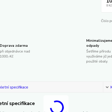
10
8 Kč
Číslo p
Minimalizujem
Doprava zdarma
odpady
při objednávce nad
Šetříme přírodu 
1000,-Kč
využíváme již je
použité obaly.
etní specifikace
tní specifikace