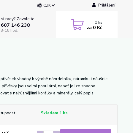
Přihlášení
CZK
 si rady? Zavolejte.
0
ks
 607 146 238
za
0 Kč
 8-18 hod.
í přívěsek vhodný k výrobě náhrdelníku, náramku i náušnic.
 přívěsky jsou velmi populární, neboť je lze snadno
ovat s nejrůznějšími korálky a minerály.
celý popis
tupnost
Skladem 1 ks