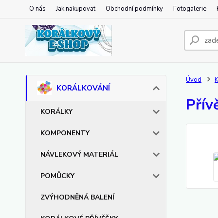
O nás
Jak nakupovat
Obchodní podmínky
Fotogalerie
Úvod
KORÁLKOVÁNÍ
Přív
KORÁLKY
KOMPONENTY
NÁVLEKOVÝ MATERIÁL
POMŮCKY
ZVÝHODNĚNÁ BALENÍ