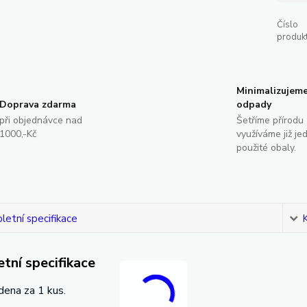
Číslo
produkt
Minimalizujem
Doprava zdarma
odpady
při objednávce nad
Šetříme přírodu 
1000,-Kč
využíváme již je
použité obaly.
etní specifikace
tní specifikace
dena za 1 kus.