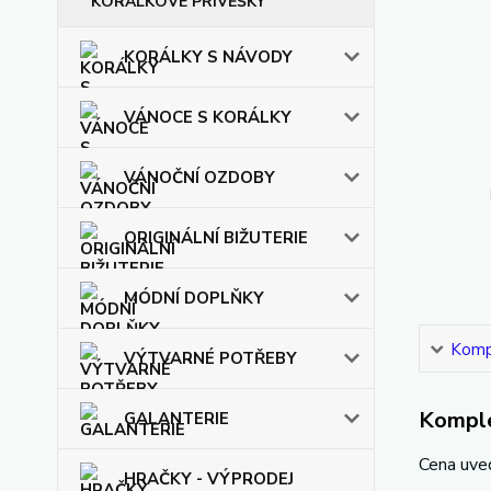
KORÁLKOVÉ PŘÍVĚŠKY
KORÁLKY S NÁVODY
VÁNOCE S KORÁLKY
VÁNOČNÍ OZDOBY
ORIGINÁLNÍ BIŽUTERIE
MÓDNÍ DOPLŇKY
Kompl
VÝTVARNÉ POTŘEBY
Komple
GALANTERIE
Cena uve
HRAČKY - VÝPRODEJ