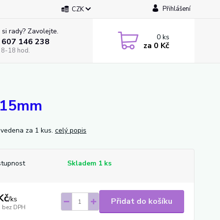
Přihlášení
CZK
 si rady? Zavolejte.
0
ks
 607 146 238
za
0 Kč
 8-18 hod.
3x15mm
vedena za 1 kus.
celý popis
tupnost
Skladem 1 ks
Kč
/
ks
Přidat do košíku
bez DPH