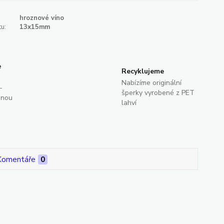
hroznové víno
u:
13x15mm
e
Recyklujeme
Nabízíme originální
-
šperky vyrobené z PET
dnou
lahví
Komentáře
0