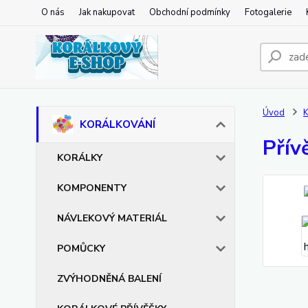
O nás
Jak nakupovat
Obchodní podmínky
Fotogalerie
Úvod
KORÁLKOVÁNÍ
Přív
KORÁLKY
KOMPONENTY
NÁVLEKOVÝ MATERIÁL
POMŮCKY
ZVÝHODNĚNÁ BALENÍ