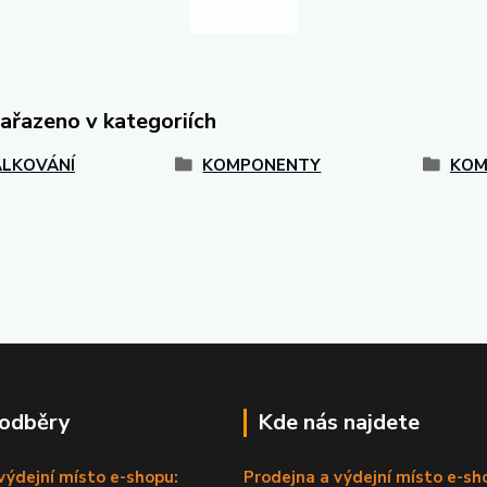
zařazeno v kategoriích
LKOVÁNÍ
KOMPONENTY
KOM
 odběry
Kde nás najdete
výdejní místo e-shopu:
Prodejna a výdejní místo e-sh