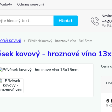
Kontakty
Ochrana soukromí
Nevíte
Hledat
+420
Po-Pá,
KORÁLKOVÁNÍ
Přívěsek kovový - hroznové víno 13x15mm
ěsek kovový - hroznové víno 1
Cena u
Dos
6 
5 Kč