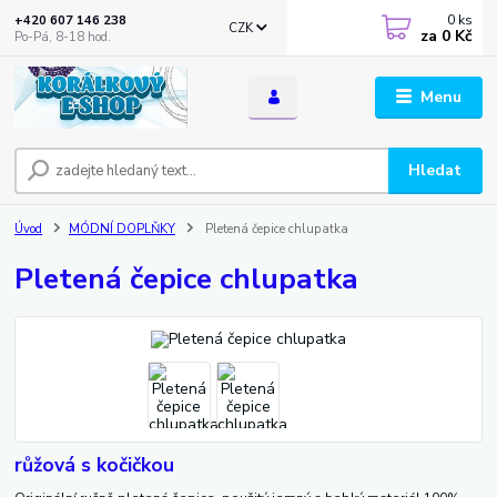
0
ks
+420 607 146 238
CZK
za
0 Kč
Po-Pá, 8-18 hod.
Menu
Hledat
Úvod
MÓDNÍ DOPLŇKY
Pletená čepice chlupatka
Pletená čepice chlupatka
růžová s kočičkou