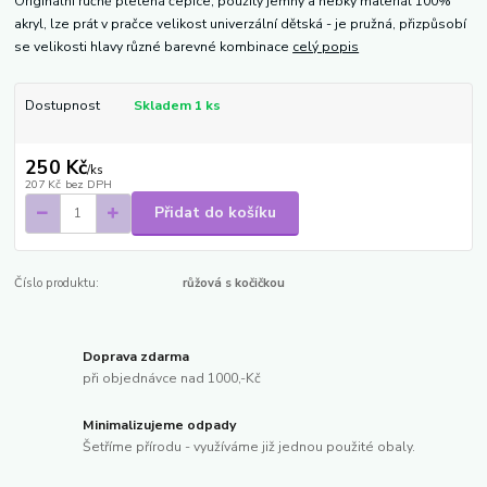
Originální ručně pletená čepice, použitý jemný a hebký materiál 100%
akryl, lze prát v pračce velikost univerzální dětská - je pružná, přizpůsobí
se velikosti hlavy různé barevné kombinace
celý popis
Dostupnost
Skladem 1 ks
250 Kč
/
ks
207 Kč
bez DPH
Přidat do košíku
Číslo produktu:
růžová s kočičkou
Doprava zdarma
při objednávce nad 1000,-Kč
Minimalizujeme odpady
Šetříme přírodu - využíváme již jednou použité obaly.