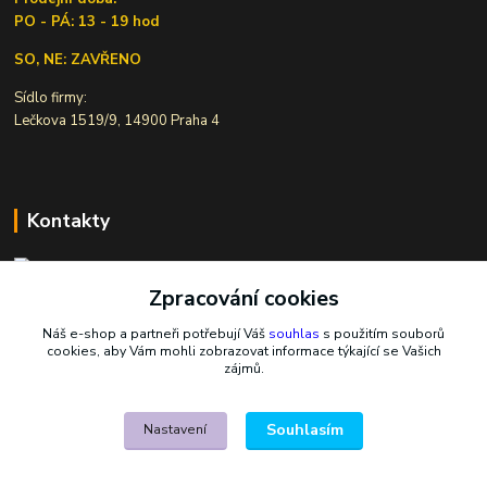
PO - PÁ: 13 - 19 hod
SO, NE: ZAVŘENO
Sídlo firmy:
Lečkova 1519/9, 14900 Praha 4
Kontakty
Zpracování cookies
Ivana Šiková
+420 607 146 238
Náš e-shop a partneři potřebují Váš
souhlas
s použitím souborů
Po-Pá, 8-18 hod.
cookies, aby Vám mohli zobrazovat informace týkající se Vašich
zájmů.
nasekoralky@email.cz
Souhlasím
Nastavení