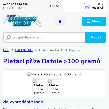
0
ks
+420 607 146 238
CZK
za
0 Kč
Po-Pá, 8-18 hod.
Menu
Hledat
Úvod
GALANTERIE
Pletací příze Batole >100 gramů
Pletací příze Batole >100 gramů
do vyprodání zásob