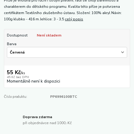
Příze je vhodná pro ruční i strojní pletení, řadí se svojí barevností a
charakterem do dětského programu. Kvalita této příze je potvrzena
certifikátem Textilního zkušebního ústavu. Složení: 100% akryl Návin:
100g klubko - 416 m Jehlice: 3 - 3,5
celý popis
Dostupnost
Není skladem
Barva
55 Kč
/
ks
45 Kč
bez DPH
Momentálně není k dispozici
Číslo produktu:
PP6996100BTC
Doprava zdarma
při objednávce nad 1000,-Kč