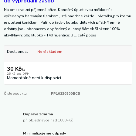
do vyprodání zásob
Na omak velmi příjemná příze. Konečný úplet svou měkkostí a
vpředeným barevným flámkem jistě nadchne každou pletařku,pro kterou
je pletení koníčkem. Patří do řady v kolekci dětských přízí.Příjemné
odstíny jsou obohaceny o vpředený duhový flámek.Složení: 100%
akrylNávin: 50g klubko - 140 mJehlice: 3 ...
celý popis
Dostupnost
Není skladem
30 Kč
/
ks
25 Kč
bez DPH
Momentálně není k dispozici
Číslo produktu:
PP10230500BCB
Doprava zdarma
při objednávce nad 1000,-Kč
Minimalizujeme odpady