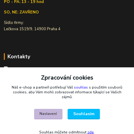
PO - PÁ: 13 - 19 hod
SO, NE: ZAVŘENO
Sídlo firmy:
Lečkova 1519/9, 14900 Praha 4
Kontakty
Zpracování cookies
Ivana Šiková
+420 607 146 238
Náš e-shop a partneři potřebují Váš
souhlas
s použitím souborů
Po-Pá, 8-18 hod.
cookies, aby Vám mohli zobrazovat informace týkající se Vašich
zájmů.
nasekoralky@email.cz
Souhlasím
Nastavení
Souhlas můžete odmítnout
zde
.