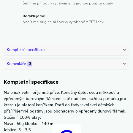
Šetříme přírodu - využíváme již jednou použité obaly.
Recyklujeme
Nabízíme originální šperky vyrobené z PET lahví
Kompletní specifikace
Komentáře
0
Kompletní specifikace
Na omak velmi příjemná příze. Konečný úplet svou měkkostí a
vpředeným barevným flámkem jistě nadchne každou pletařku,pro
kterou je pletení koníčkem. Patří do řady v kolekci dětských
přízí.Příjemné odstíny jsou obohaceny o vpředený duhový flámek.
Složení: 100% akryl
Návin: 50g klubko - 140 m
Jehlice: 3 - 3,5