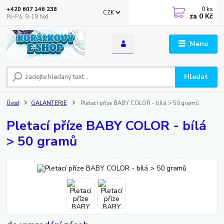
0
ks
+420 607 146 238
CZK
za
0 Kč
Po-Pá, 8-18 hod.
Menu
Hledat
Úvod
GALANTERIE
Pletací příze BABY COLOR - bílá > 50 gramů
Pletací příze BABY COLOR - bílá
> 50 gramů