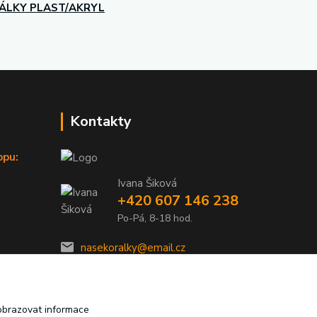
ÁLKY PLAST/AKRYL
Kontakty
opu:
Ivana Šiková
+420 607 146 238
Po-Pá, 8-18 hod.
nasekoralky@email.cz
obrazovat informace