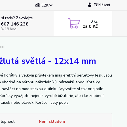
Přihlášení
CZK
 si rady? Zavolejte.
0
ks
 607 146 238
za
0 Kč
 8-18 hod.
 mm
žlutá světlá - 12x14 mm
vé korálky s velkým průvlekem mají efektní perleťový lesk. Jsou
a vhodné na výrobu náhrdelníků, náramků apod. Korálky
navléct na modistickou dutinku. Vytvoříte si tak originální
Korálky využijete nejen k výrobě bižuterie, ale i ke zdobení
 tašek nebo plavek. Korálk...
celý popis
tupnost
Není skladem