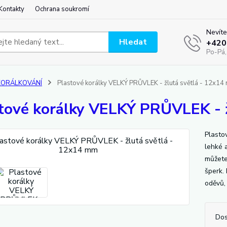
Kontakty
Ochrana soukromí
Nevíte
Hledat
+420
Po-Pá,
KORÁLKOVÁNÍ
Plastové korálky VELKÝ PRŮVLEK - žlutá světlá - 12x14
tové korálky VELKÝ PRŮVLEK - 
Plasto
lehké 
můžete 
šperk. 
oděvů,
Dos