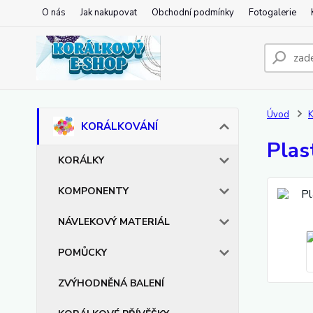
O nás
Jak nakupovat
Obchodní podmínky
Fotogalerie
Úvod
KORÁLKOVÁNÍ
Plas
KORÁLKY
KOMPONENTY
NÁVLEKOVÝ MATERIÁL
POMŮCKY
ZVÝHODNĚNÁ BALENÍ