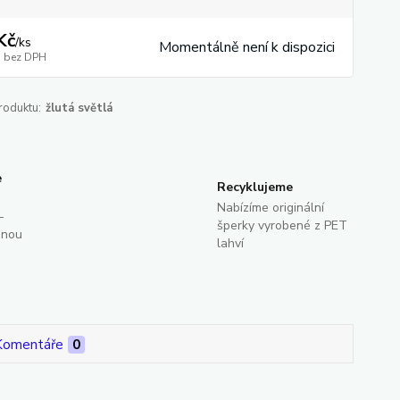
Kč
/
ks
Momentálně není k dispozici
bez DPH
roduktu:
žlutá světlá
e
Recyklujeme
Nabízíme originální
-
šperky vyrobené z PET
dnou
lahví
Komentáře
0