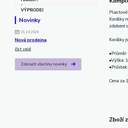
Komple
Plastové 
Korálky m
Novinky
zdobení 
31.10.2024
Korálky j
Nová prodejna
číst celé
•Průměr
•Výška: 
Zobrazit všechny novinky
•Průvlek
Cena za 
Zboží 