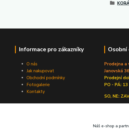
KORÁ
Informace pro zákazníky
Osobní
O nás
Prodejna a 
Jak nakupovat
Janovská 36
Obchodní podmínky
Prodejní 
Fotogalerie
PO - PÁ: 13
Kontakty
SO, NE: Z
Náš e-shop a partn