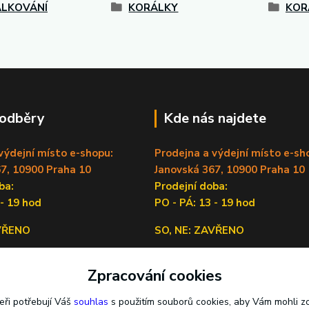
LKOVÁNÍ
KORÁLKY
KOR
 odběry
Kde nás najdete
výdejní místo e-shopu:
Prodejna a výdejní místo e-sh
7, 10900 Praha 10
Janovská 367, 10900 Praha 10
doba:
Prodejní doba:
 - 19 hod
PO - PÁ: 13 - 19 hod
AVŘENO
SO, NE: ZAVŘENO
Sídlo firmy:
Zpracování cookies
Lečkova 1519/9, 14900 Praha 4
eři potřebují Váš
souhlas
s použitím souborů cookies, aby Vám mohli z