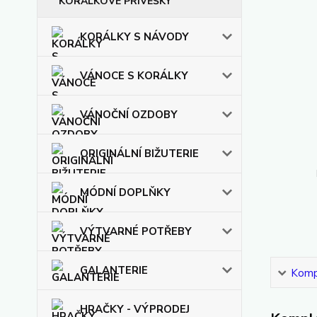
KORÁLKOVÉ PŘÍVĚŠKY
KORÁLKY S NÁVODY
VÁNOCE S KORÁLKY
VÁNOČNÍ OZDOBY
ORIGINÁLNÍ BIŽUTERIE
MÓDNÍ DOPLŇKY
VÝTVARNÉ POTŘEBY
GALANTERIE
Kompl
HRAČKY - VÝPRODEJ