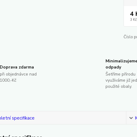
4 
3 Kč
Číslo p
Minimalizujem
Doprava zdarma
odpady
při objednávce nad
Šetříme přírodu 
1000,-Kč
využíváme již je
použité obaly.
etní specifikace