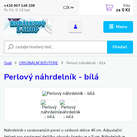
0
ks
+420 607 146 238
CZK
za
0 Kč
Po-Pá, 8-18 hod.
Menu
Hledat
Úvod
ORIGINÁLNÍ BIŽUTERIE
Perlový náhrdelník - bílá
Perlový náhrdelník - bílá
Náhrdelník z voskovaných perel o celkové délce 40 cm. Adjustační
řetízek pro nastavení delšího obvodu šperku je o 5 cm. Náhrdelník je