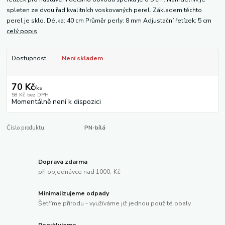
spleten ze dvou řad kvalitních voskovaných perel. Základem těchto
perel je sklo. Délka: 40 cm Průměr perly: 8 mm Adjustační řetízek: 5 cm
celý popis
Dostupnost
Není skladem
70 Kč
/
ks
58 Kč
bez DPH
Momentálně není k dispozici
Číslo produktu:
PN-bílá
Doprava zdarma
při objednávce nad 1000,-Kč
Minimalizujeme odpady
Šetříme přírodu - využíváme již jednou použité obaly.