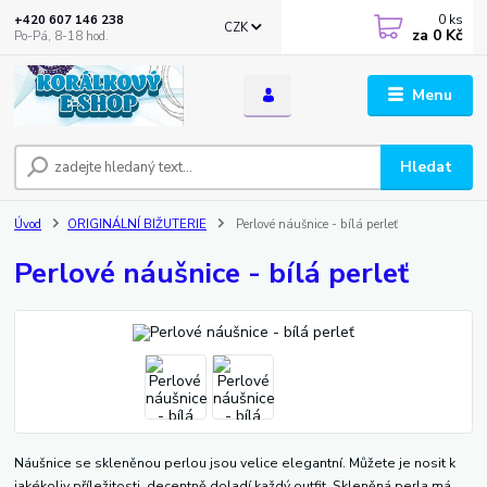
0
ks
+420 607 146 238
CZK
za
0 Kč
Po-Pá, 8-18 hod.
Menu
Hledat
Úvod
ORIGINÁLNÍ BIŽUTERIE
Perlové náušnice - bílá perleť
Perlové náušnice - bílá perleť
Náušnice se skleněnou perlou jsou velice elegantní. Můžete je nosit k
jakékoliv příležitosti, decentně doladí každý outfit. Skleněná perla má