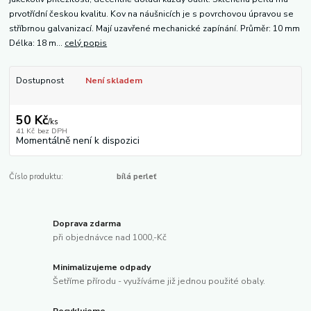
prvotřídní českou kvalitu. Kov na náušnicích je s povrchovou úpravou se
stříbrnou galvanizací. Mají uzavřené mechanické zapínání. Průměr: 10 mm
Délka: 18 m...
celý popis
Dostupnost
Není skladem
50 Kč
/
ks
41 Kč
bez DPH
Momentálně není k dispozici
Číslo produktu:
bílá perleť
Doprava zdarma
při objednávce nad 1000,-Kč
Minimalizujeme odpady
Šetříme přírodu - využíváme již jednou použité obaly.