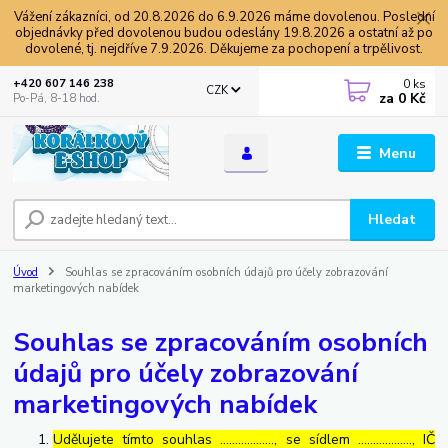
Vážení zákazníci, od 20.8.2026 do 6.9.2026 máme dovolenou. Poslední
objednávky před dovolenou budou odeslány 19.8.2026 a ostatní až po
dovolené, tj. nejdříve 7.9.2026. Děkujeme za pochopení a trpělivost.
0
ks
+420 607 146 238
CZK
za
0 Kč
Po-Pá, 8-18 hod.
Menu
Hledat
Úvod
Souhlas se zpracováním osobních údajů pro účely zobrazování
marketingových nabídek
Souhlas se zpracováním osobních
údajů pro účely zobrazování
marketingových nabídek
Udělujete tímto souhlas ……………..., se sídlem ………………, IČ