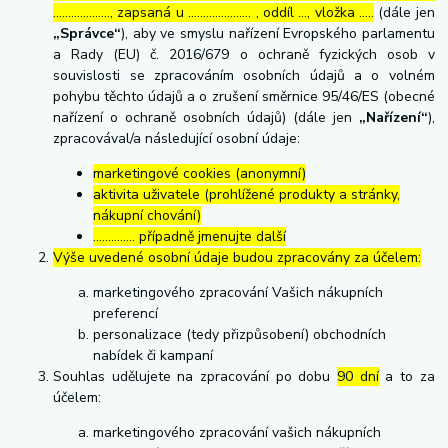
………………., zapsaná u ………………… , oddíl …, vložka …..
(dále jen
„Správce“
), aby ve smyslu nařízení Evropského parlamentu
a Rady (EU) č. 2016/679 o ochraně fyzických osob v
souvislosti se zpracováním osobních údajů a o volném
pohybu těchto údajů a o zrušení směrnice 95/46/ES (obecné
nařízení o ochraně osobních údajů) (dále jen
„Nařízení“
),
zpracovával/a následující osobní údaje:
marketingové cookies (anonymní)
aktivita uživatele (prohlížené produkty a stránky,
nákupní chování)
………….. případně jmenujte další
Výše uvedené osobní údaje budou zpracovány za účelem:
marketingového zpracování Vašich nákupních
preferencí
personalizace (tedy přizpůsobení) obchodních
nabídek či kampaní
Souhlas udělujete na zpracování po dobu
90 dní
a to za
účelem:
marketingového zpracování vašich nákupních