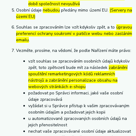
době společnost nevyužívá
Osobní údaje
nebudou
předány mimo území EU.
(Servery na
území EU)
Souhlas se zpracováním lze vzít kdykoliv zpět, a to
úpravou
preferencí ochrany soukromí v patičce webu nebo zasláním
emailu
.
Vezměte, prosíme, na vědomí, že podle Nařízení máte právo:
vzít souhlas se zpracováním osobních údajů kdykoliv
zpět, toto zpětvzetí bude mít za následek
zabránění
spouštění remarketingových kódů reklamních
nástrojů a zabránění personalizace obsahu na
webových stránkách e-shopu
požadovat po Správci informaci, jaké vaše osobní
údaje zpracovává
vyžádat si u Správce přístup k vašim zpracovávaným
osobním údajům a požadovat jejich kopii
u automatizovaně zpracovaných osobních údajů na
jejich přenositelnost
nechat vaše zpracovávané osobní údaje aktualizovat