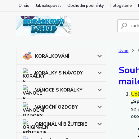
O nás
Jak nakupovat
Obchodní podmínky
Fotogalerie
Úvod
S
KORÁLKOVÁNÍ
Souh
KORÁLKY S NÁVODY
mail
VÁNOCE S KORÁLKY
Udě
„Sp
VÁNOČNÍ OZDOBY
se 
oso
ORIGINÁLNÍ BIŽUTERIE