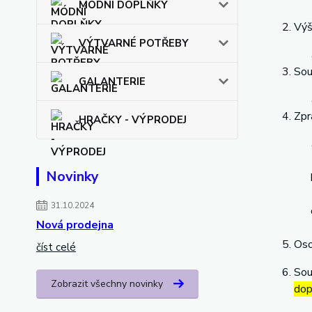
MÓDNÍ DOPLŇKY
Výš
VÝTVARNÉ POTŘEBY
Sou
GALANTERIE
Zpr
HRAČKY - VÝPRODEJ
Novinky
31.10.2024
Nová prodejna
Oso
číst celé
Sou
Zobrazit všechny novinky
dop