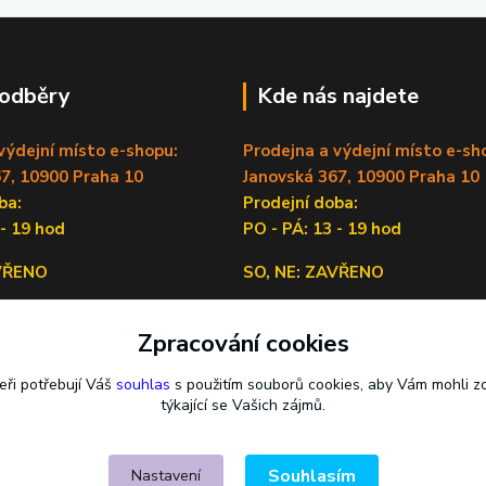
 odběry
Kde nás najdete
výdejní místo e-shopu:
Prodejna a výdejní místo e-sh
7, 10900 Praha 10
Janovská 367, 10900 Praha 10
doba:
Prodejní doba:
 - 19 hod
PO - PÁ: 13 - 19 hod
AVŘENO
SO, NE: ZAVŘENO
Sídlo firmy:
Zpracování cookies
Lečkova 1519/9, 14900 Praha 4
eři potřebují Váš
souhlas
s použitím souborů cookies, aby Vám mohli z
týkající se Vašich zájmů.
Souhlasím
Nastavení