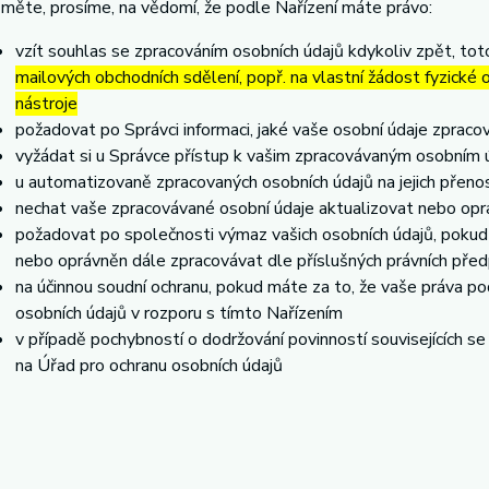
měte, prosíme, na vědomí, že podle Nařízení máte právo:
vzít souhlas se zpracováním osobních údajů kdykoliv zpět, to
mailových obchodních sdělení, popř. na vlastní žádost fyzické
nástroje
požadovat po Správci informaci, jaké vaše osobní údaje zpraco
vyžádat si u Správce přístup k vašim zpracovávaným osobním ú
u automatizovaně zpracovaných osobních údajů na jejich přeno
nechat vaše zpracovávané osobní údaje aktualizovat nebo opra
požadovat po společnosti výmaz vašich osobních údajů, pokud 
nebo oprávněn dále zpracovávat dle příslušných právních před
na účinnou soudní ochranu, pokud máte za to, že vaše práva po
osobních údajů v rozporu s tímto Nařízením
v případě pochybností o dodržování povinností souvisejících s
na Úřad pro ochranu osobních údajů