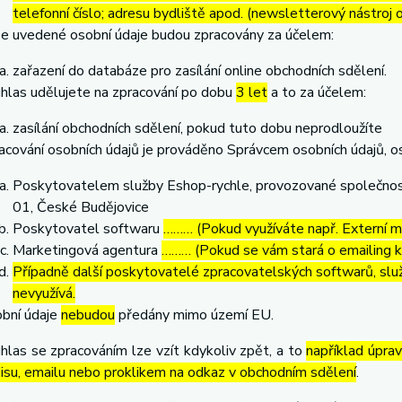
telefonní číslo; adresu bydliště apod. (newsletterový nástroj
e uvedené osobní údaje budou zpracovány za účelem:
zařazení do databáze pro zasílání online obchodních sdělení.
hlas udělujete na zpracování po dobu
3 let
a to za účelem:
zasílání obchodních sdělení, pokud tuto dobu neprodloužíte
acování osobních údajů je prováděno Správcem osobních údajů, os
Poskytovatelem služby Eshop-rychle, provozované společnost
01, České Budějovice
Poskytovatel softwaru
……… (Pokud využíváte např. Externí ma
Marketingová agentura
……… (Pokud se vám stará o emailing 
Případně další poskytovatelé zpracovatelských softwarů, služ
nevyužívá.
bní údaje
nebudou
předány mimo území EU.
hlas se zpracováním lze vzít kdykoliv zpět, a to
například úpra
isu, emailu nebo proklikem na odkaz v obchodním sdělení
.