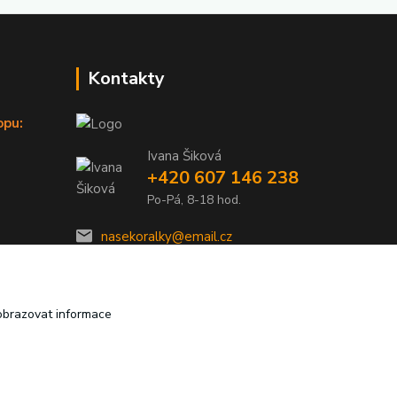
Kontakty
opu:
Ivana Šiková
+420 607 146 238
Po-Pá, 8-18 hod.
nasekoralky@email.cz
obrazovat informace