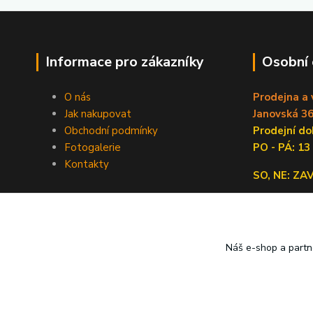
Informace pro zákazníky
Osobní
O nás
Prodejna a 
Jak nakupovat
Janovská 36
Obchodní podmínky
Prodejní 
Fotogalerie
PO - PÁ: 13
Kontakty
SO, NE: Z
Náš e-shop a partn