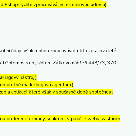
 od Eshop-rychle zpracovává jen e-mailovou adresu)
obní údaje však mohou zpracovávat i tito zpracovatelé:
í Golemos s.r.o., sídlem Zátkovo nábřeží 448/73, 370
ilingový nástroj.)
kompletně marketingová agentura.)
eb a aplikací, které však v současné době společnost
vou preferencí ochrany soukromí v patičce webu, zasláním