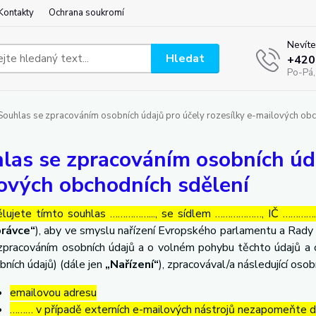
Kontakty
Ochrana soukromí
Nevíte
Hledat
+420
Po-Pá,
ouhlas se zpracováním osobních údajů pro účely rozesílky e-mailových obc
las se zpracováním osobních úda
ových obchodních sdělení
lujete tímto souhlas ……………..., se sídlem ………………, IČ ……………
rávce“
), aby ve smyslu nařízení Evropského parlamentu a Rady 
zpracováním osobních údajů a o volném pohybu těchto údajů a 
bních údajů) (dále jen
„Nařízení“
), zpracovával/a následující osob
emailovou adresu
……… v případě externích e-mailových nástrojů nezapomeňte dop