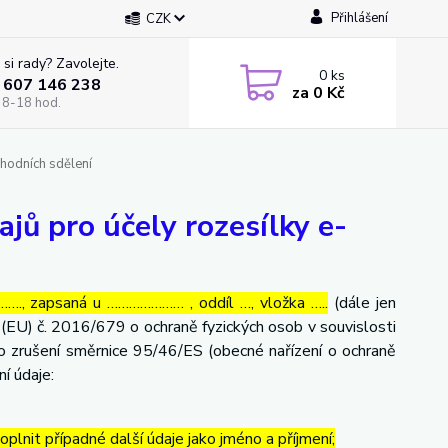
Přihlášení
CZK
 si rady? Zavolejte.
0
ks
 607 146 238
za
0 Kč
 8-18 hod.
hodních sdělení
jů pro účely rozesílky e-
…., zapsaná u ………………… , oddíl …, vložka …..
(dále jen
(EU) č. 2016/679 o ochraně fyzických osob v souvislosti
o zrušení směrnice 95/46/ES (obecné nařízení o ochraně
ní údaje:
lnit případné další údaje jako jméno a příjmení;