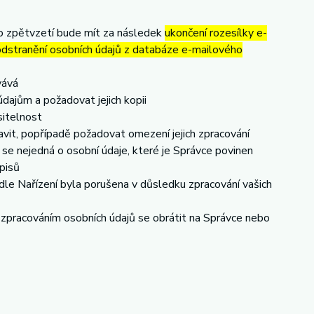
to zpětvzetí bude mít za následek
ukončení rozesílky e-
 odstranění osobních údajů z databáze e-mailového
vává
dajům a požadovat jejich kopii
sitelnost
vit, popřípadě požadovat omezení jejich zpracování
se nejedná o osobní údaje, které je Správce povinen
pisů
dle Nařízení byla porušena v důsledku zpracování vašich
e zpracováním osobních údajů se obrátit na Správce nebo