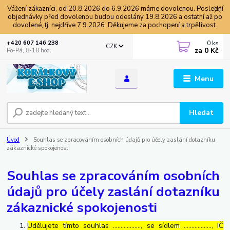
Vážení zákazníci, od 20.8.2026 do 6.9.2026 máme dovolenou. Poslední
objednávky před dovolenou budou odeslány 19.8.2026 a ostatní až po
dovolené, tj. nejdříve 7.9.2026. Děkujeme za pochopení a trpělivost.
0
ks
+420 607 146 238
CZK
za
0 Kč
Po-Pá, 8-18 hod.
Menu
Hledat
Úvod
Souhlas se zpracováním osobních údajů pro účely zaslání dotazníku
zákaznické spokojenosti
Souhlas se zpracováním osobních
údajů pro účely zaslání dotazníku
zákaznické spokojenosti
Udělujete tímto souhlas ……………..., se sídlem ………………, IČ