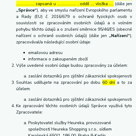
………………., zapsaná u ………………… , oddíl …, vložka …..
(dále jen
„Správce“
), aby ve smyslu nařízení Evropského parlamentu
a Rady (EU) č. 2016/679 o ochraně fyzických osob v
souvislosti se zpracováním osobních údajů a o volném
pohybu těchto údajů a o zrušení směrnice 95/46/ES (obecné
nařízení o ochraně osobních údajů) (dále jen
„Nařízení“
),
zpracovával/a následující osobní údaje:
emailovou adresu
informace o zakoupeném zboží
Výše uvedené osobní údaje budou zpracovány za účelem:
zaslání dotazníků pro zjištění zákaznické spokojenosti
Souhlas udělujete na zpracování po dobu
60 dní
a to za
účelem:
zaslání dotazníků pro zjištění zákaznické spokojenosti
Ke zpracování těchto osobních údajů Správce využívá tyto
Zpracovatele:
Poskytovatel služby Heureka, provozované
společností Heureka Shopping s.r.o., sídlem
Karolinská 650/1, 186 00, Praha 8-Karlín