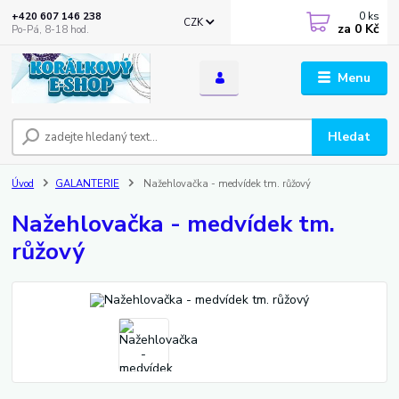
0
ks
+420 607 146 238
CZK
za
0 Kč
Po-Pá, 8-18 hod.
Menu
Hledat
Úvod
GALANTERIE
Nažehlovačka - medvídek tm. růžový
Nažehlovačka - medvídek tm.
růžový