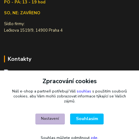
PO - PÁ: 13 - 19 hod
SO, NE: ZAVŘENO
Sídlo firmy:
Lečkova 1519/9, 14900 Praha 4
Kontakty
Zpracování cookies
Ivana Šiková
+420 607 146 238
Náš e-shop a partneři potřebují Váš
souhlas
s použitím souborů
Po-Pá, 8-18 hod.
cookies, aby Vám mohli zobrazovat informace týkající se Vašich
zájmů.
nasekoralky@email.cz
Souhlasím
Nastavení
Souhlas můžete odmítnout
zde
.