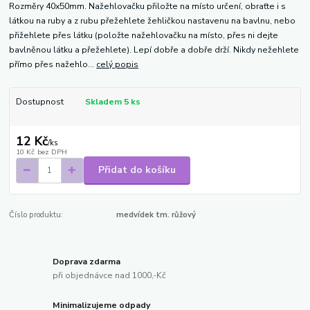
Rozměry 40x50mm. Nažehlovačku přiložte na místo určení, obraťte i s
látkou na ruby a z rubu přežehlete žehličkou nastavenu na bavlnu, nebo
přižehlete přes látku (položte nažehlovačku na místo, přes ni dejte
bavlněnou látku a přežehlete). Lepí dobře a dobře drží. Nikdy nežehlete
přímo přes nažehlo...
celý popis
Dostupnost
Skladem 5 ks
12 Kč
/
ks
10 Kč
bez DPH
Přidat do košíku
Číslo produktu:
medvídek tm. růžový
Doprava zdarma
při objednávce nad 1000,-Kč
Minimalizujeme odpady