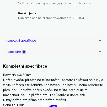
Šetříme přírodu - využíváme již jednou použité obaly.
Recyklujeme
Nabízíme originální šperky vyrobené z PET lahví
Kompletní specifikace
Komentáře
0
Kompletní specifikace
Rozměry 40x50mm.
Nažehlovačku přiložte na místo určení, obraťte i s látkou na ruby a
z rubu přežehlete žehličkou nastavenu na bavlnu, nebo přižehlete
přes látku (položte nažehlovačku na místo, přes ni dejte
bavlněnou látku a přežehlete). Lepí dobře a dobře drží.
Nikdy nežehlete přímo přes nažehlovačku!!
Cena za 1 kus