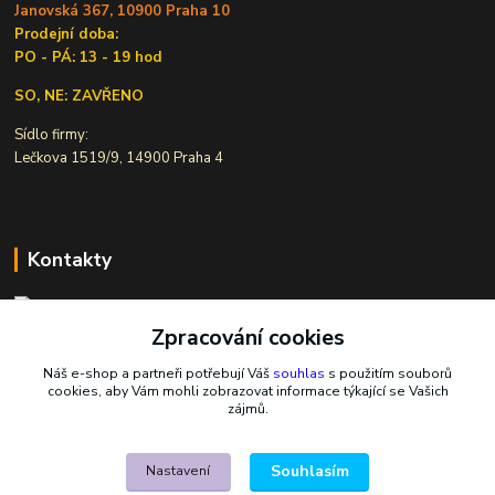
Janovská 367, 10900 Praha 10
Prodejní doba:
PO - PÁ: 13 - 19 hod
SO, NE: ZAVŘENO
Sídlo firmy:
Lečkova 1519/9, 14900 Praha 4
Kontakty
Zpracování cookies
Ivana Šiková
+420 607 146 238
Náš e-shop a partneři potřebují Váš
souhlas
s použitím souborů
Po-Pá, 8-18 hod.
cookies, aby Vám mohli zobrazovat informace týkající se Vašich
zájmů.
nasekoralky@email.cz
Souhlasím
Nastavení