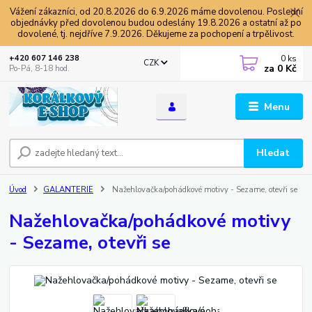
Vážení zákazníci, od 20.8.2026 do 6.9.2026 máme dovolenou. Poslední
objednávky před dovolenou budou odeslány 19.8.2026 a ostatní až po
dovolené, tj. nejdříve 7.9.2026. Děkujeme za pochopení a trpělivost.
0
ks
+420 607 146 238
CZK
za
0 Kč
Po-Pá, 8-18 hod.
Menu
Hledat
Úvod
GALANTERIE
Nažehlovačka/pohádkové motivy - Sezame, otevři se
Nažehlovačka/pohádkové motivy
- Sezame, otevři se