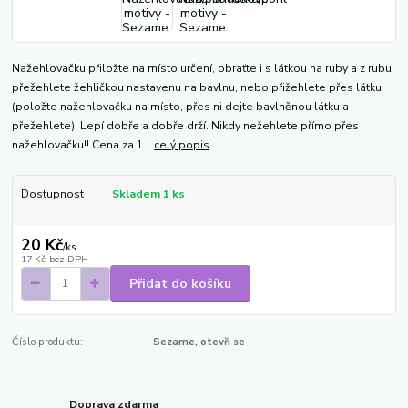
Nažehlovačku přiložte na místo určení, obraťte i s látkou na ruby a z rubu
přežehlete žehličkou nastavenu na bavlnu, nebo přižehlete přes látku
(položte nažehlovačku na místo, přes ni dejte bavlněnou látku a
přežehlete). Lepí dobře a dobře drží. Nikdy nežehlete přímo přes
nažehlovačku!! Cena za 1...
celý popis
Dostupnost
Skladem 1 ks
20 Kč
/
ks
17 Kč
bez DPH
Přidat do košíku
Číslo produktu:
Sezame, otevři se
Doprava zdarma