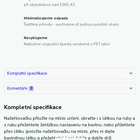
při objednávce nad 1000,-Kč
Minimalizujeme odpady
Šetříme přírodu - využíváme již jednou použité obaly.
Recyklujeme
Nabízíme originální šperky vyrobené z PET lahví
Kompletní specifikace
Komentáře
0
Kompletní specifikace
Nažehlovačku přiložte na místo určení, obraťte i s látkou na ruby a
z rubu přežehlete žehličkou nastavenu na bavlnu, nebo přižehlete
přes látku (položte nažehlovačku na místo, přes ni dejte
bavlněnou látku a přežehlete). Lepí dobře a dobře drží.