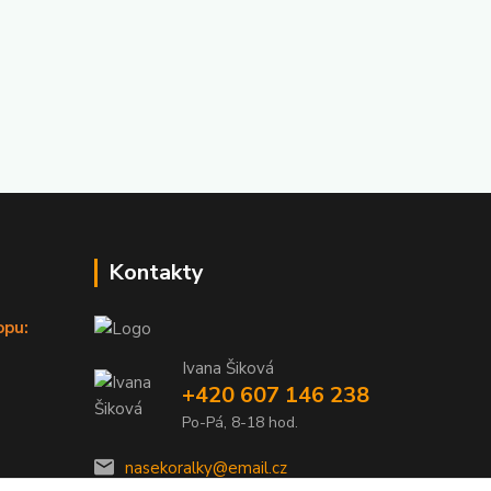
Kontakty
opu:
Ivana Šiková
+420 607 146 238
Po-Pá, 8-18 hod.
nasekoralky@email.cz