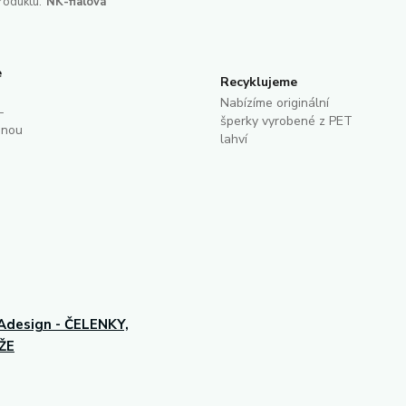
roduktu:
NK-fialová
e
Recyklujeme
Nabízíme originální
-
šperky vyrobené z PET
dnou
lahví
design - ČELENKY,
ŽE