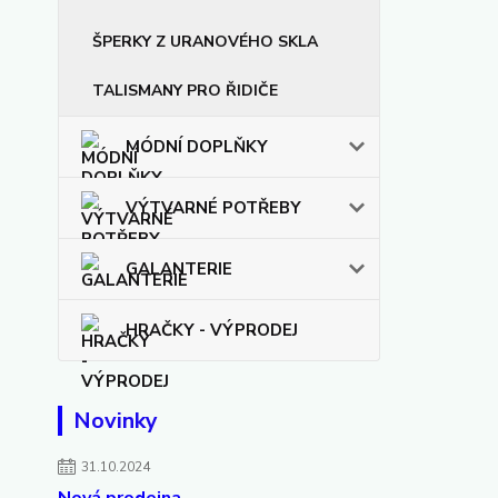
ŠPERKY Z URANOVÉHO SKLA
TALISMANY PRO ŘIDIČE
MÓDNÍ DOPLŇKY
VÝTVARNÉ POTŘEBY
GALANTERIE
HRAČKY - VÝPRODEJ
Novinky
31.10.2024
Nová prodejna