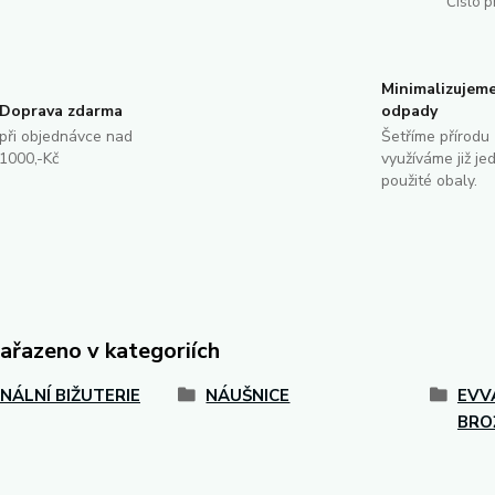
Číslo p
Minimalizujem
Doprava zdarma
odpady
při objednávce nad
Šetříme přírodu 
1000,-Kč
využíváme již je
použité obaly.
zařazeno v kategoriích
INÁLNÍ BIŽUTERIE
NÁUŠNICE
EVVA
BRO