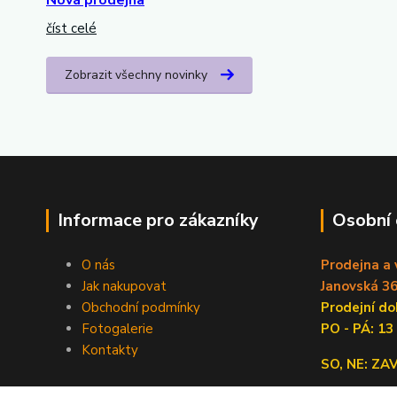
číst celé
Zobrazit všechny novinky
Informace pro zákazníky
Osobní
O nás
Prodejna a 
Jak nakupovat
Janovská 36
Obchodní podmínky
Prodejní 
Fotogalerie
PO - PÁ: 13
Kontakty
SO, NE: Z