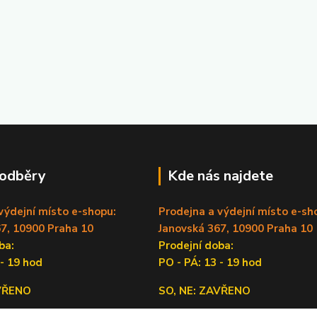
 odběry
Kde nás najdete
výdejní místo e-shopu:
Prodejna a výdejní místo e-sh
7, 10900 Praha 10
Janovská 367, 10900 Praha 10
doba:
Prodejní doba:
 - 19 hod
PO - PÁ: 13 - 19 hod
AVŘENO
SO, NE: ZAVŘENO