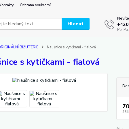
Kontakty
Ochrana soukromí
Nevíte
Hledat
+420
Po-Pá,
RIGINÁLNÍ BIŽUTERIE
Naušnice s kytičkami - fialová
nice s kytičkami - fialová
Dos
70
58 