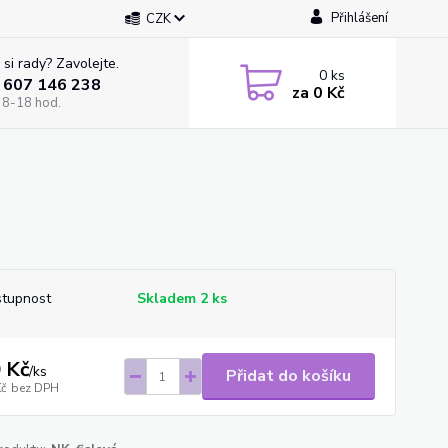
Přihlášení
CZK
 si rady? Zavolejte.
0
ks
 607 146 238
za
0 Kč
 8-18 hod.
tupnost
Skladem 2 ks
 Kč
/
ks
Přidat do košíku
Kč
bez DPH