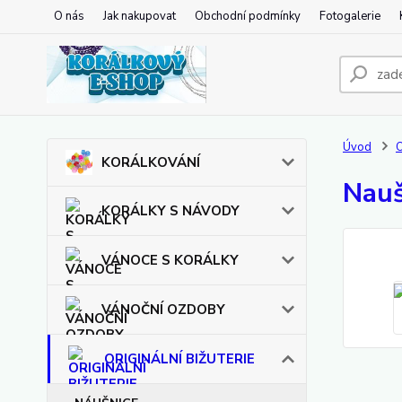
O nás
Jak nakupovat
Obchodní podmínky
Fotogalerie
Úvod
O
KORÁLKOVÁNÍ
Nauš
KORÁLKY S NÁVODY
VÁNOCE S KORÁLKY
VÁNOČNÍ OZDOBY
ORIGINÁLNÍ BIŽUTERIE