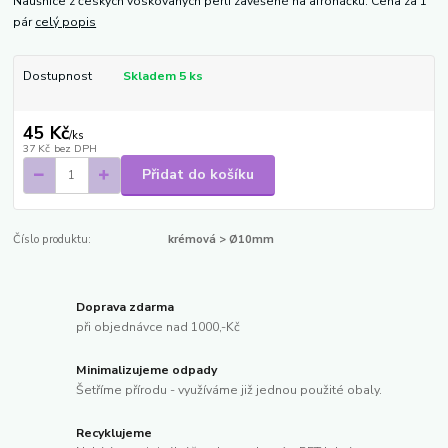
Naušnice z českých voskovaných perlí zavěšené na afroháčku. Cena za 1
pár
celý popis
Dostupnost
Skladem 5 ks
45 Kč
/
ks
37 Kč
bez DPH
Přidat do košíku
Číslo produktu:
krémová > Ø10mm
Doprava zdarma
při objednávce nad 1000,-Kč
Minimalizujeme odpady
Šetříme přírodu - využíváme již jednou použité obaly.
Recyklujeme