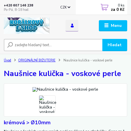
0
ks
+420 607 146 238
CZK
za
0 Kč
Po-Pá, 8-18 hod.
Menu
Hledat
Úvod
ORIGINÁLNÍ BIŽUTERIE
Naušnice kulička - voskové perle
Naušnice kulička - voskové perle
krémová > Ø10mm