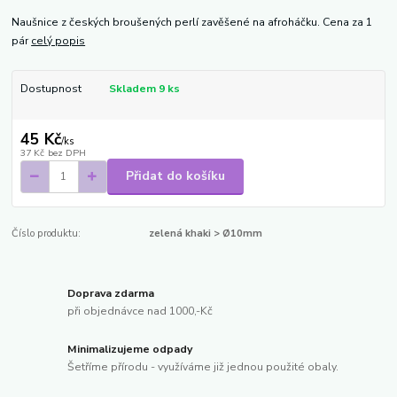
Naušnice z českých broušených perlí zavěšené na afroháčku. Cena za 1
pár
celý popis
Dostupnost
Skladem 9 ks
45 Kč
/
ks
37 Kč
bez DPH
Přidat do košíku
Číslo produktu:
zelená khaki > Ø10mm
Doprava zdarma
při objednávce nad 1000,-Kč
Minimalizujeme odpady
Šetříme přírodu - využíváme již jednou použité obaly.