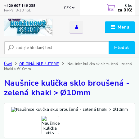
0
ks
+420 607 146 238
CZK
za
0 Kč
Po-Pá, 8-18 hod.
Menu
Hledat
Úvod
ORIGINÁLNÍ BIŽUTERIE
Naušnice kulička sklo broušená - zelená
khaki > Ø10mm
Naušnice kulička sklo broušená -
zelená khaki > Ø10mm