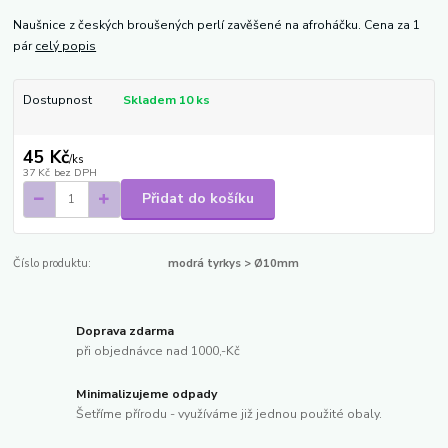
Naušnice z českých broušených perlí zavěšené na afroháčku. Cena za 1
pár
celý popis
Dostupnost
Skladem 10 ks
45 Kč
/
ks
37 Kč
bez DPH
Přidat do košíku
Číslo produktu:
modrá tyrkys > Ø10mm
Doprava zdarma
při objednávce nad 1000,-Kč
Minimalizujeme odpady
Šetříme přírodu - využíváme již jednou použité obaly.