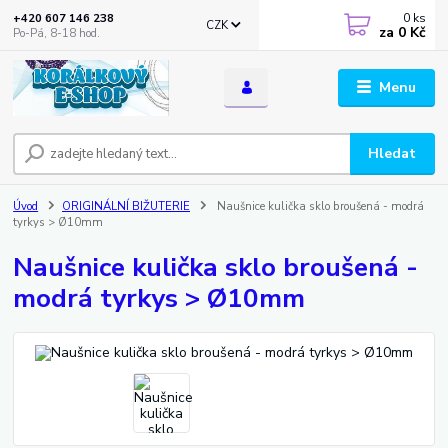
0
ks
+420 607 146 238
CZK
za
0 Kč
Po-Pá, 8-18 hod.
Menu
Hledat
Úvod
ORIGINÁLNÍ BIŽUTERIE
Naušnice kulička sklo broušená - modrá
tyrkys > Ø10mm
Naušnice kulička sklo broušená -
modrá tyrkys > Ø10mm