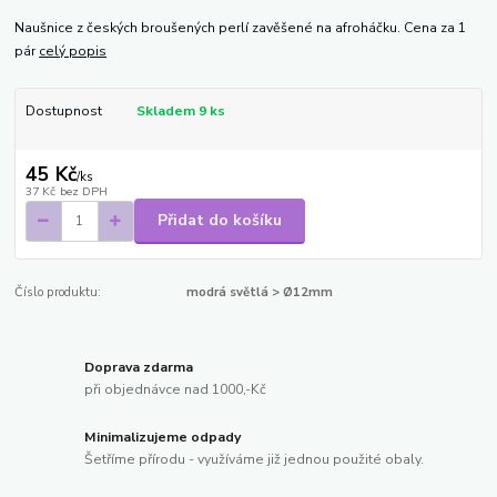
Naušnice z českých broušených perlí zavěšené na afroháčku. Cena za 1
pár
celý popis
Dostupnost
Skladem 9 ks
45 Kč
/
ks
37 Kč
bez DPH
Přidat do košíku
Číslo produktu:
modrá světlá > Ø12mm
Doprava zdarma
při objednávce nad 1000,-Kč
Minimalizujeme odpady
Šetříme přírodu - využíváme již jednou použité obaly.