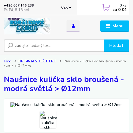
0
ks
+420 607 146 238
CZK
za
0 Kč
Po-Pá, 8-18 hod.
Menu
Hledat
Úvod
ORIGINÁLNÍ BIŽUTERIE
Naušnice kulička sklo broušená - modrá
světlá > Ø12mm
Naušnice kulička sklo broušená -
modrá světlá > Ø12mm