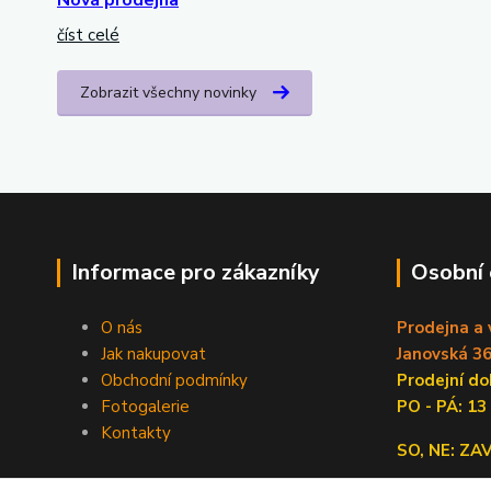
číst celé
Zobrazit všechny novinky
Informace pro zákazníky
Osobní
O nás
Prodejna a 
Jak nakupovat
Janovská 36
Obchodní podmínky
Prodejní 
Fotogalerie
PO - PÁ: 13
Kontakty
SO, NE: Z