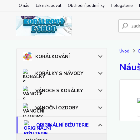
O nás
Jak nakupovat
Obchodní podmínky
Fotogalerie
Úvod
O
KORÁLKOVÁNÍ
Náuš
KORÁLKY S NÁVODY
VÁNOCE S KORÁLKY
VÁNOČNÍ OZDOBY
ORIGINÁLNÍ BIŽUTERIE