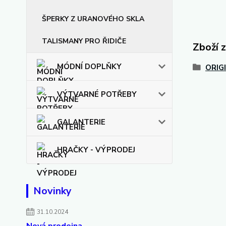
ŠPERKY Z URANOVÉHO SKLA
TALISMANY PRO ŘIDIČE
Zboží 
MÓDNÍ DOPLŇKY
ORIG
VÝTVARNÉ POTŘEBY
GALANTERIE
HRAČKY - VÝPRODEJ
Novinky
31.10.2024
Nová prodejna