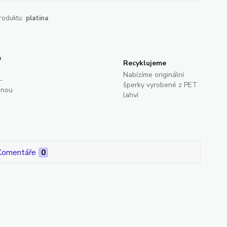
roduktu:
platina
e
Recyklujeme
Nabízíme originální
-
šperky vyrobené z PET
dnou
lahví
Komentáře
0