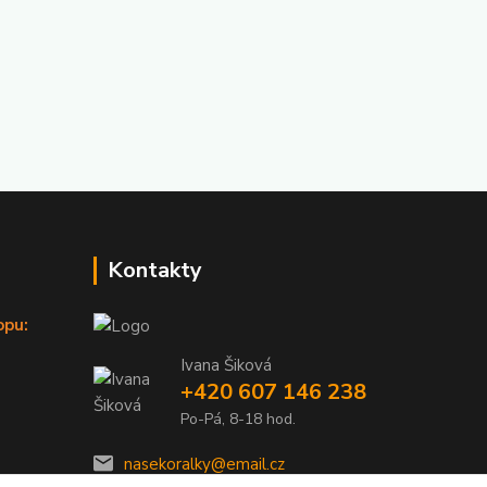
Kontakty
opu:
Ivana Šiková
+420 607 146 238
Po-Pá, 8-18 hod.
nasekoralky@email.cz