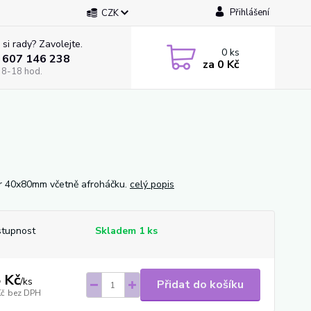
Přihlášení
CZK
 si rady? Zavolejte.
0
ks
 607 146 238
za
0 Kč
 8-18 hod.
 40x80mm včetně afroháčku.
celý popis
tupnost
Skladem 1 ks
 Kč
/
ks
Přidat do košíku
Kč
bez DPH