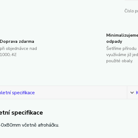
Číslo p
Minimalizujem
Doprava zdarma
odpady
při objednávce nad
Šetříme přírodu 
1000,-Kč
využíváme již je
použité obaly.
etní specifikace
tní specifikace
0x80mm včetně afroháčku.