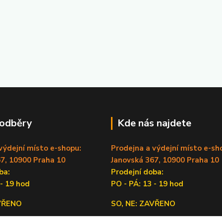
 odběry
Kde nás najdete
výdejní místo e-shopu:
Prodejna a výdejní místo e-sh
7, 10900 Praha 10
Janovská 367, 10900 Praha 10
doba:
Prodejní doba:
 - 19 hod
PO - PÁ: 13 - 19 hod
AVŘENO
SO, NE: ZAVŘENO