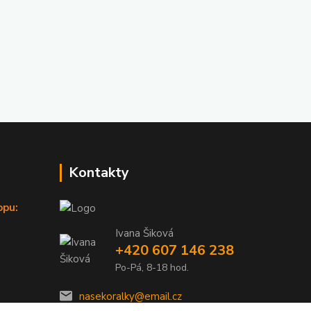
Kontakty
opu:
Ivana Šiková
+420 607 146 238
Po-Pá, 8-18 hod.
nasekoralky@email.cz