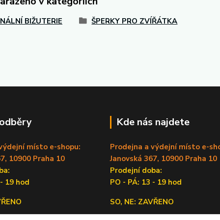
zařazeno v kategoriích
INÁLNÍ BIŽUTERIE
ŠPERKY PRO ZVÍŘÁTKA
 odběry
Kde nás najdete
výdejní místo e-shopu:
Prodejna a výdejní místo e-sh
7, 10900 Praha 10
Janovská 367, 10900 Praha 10
doba:
Prodejní doba:
 - 19 hod
PO - PÁ: 13 - 19 hod
AVŘENO
SO, NE: ZAVŘENO