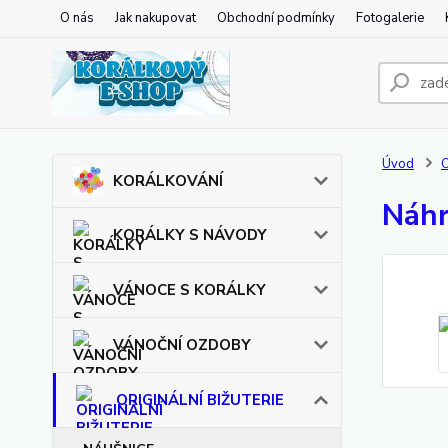
O nás
Jak nakupovat
Obchodní podmínky
Fotogalerie
Úvod
O
KORÁLKOVÁNÍ
Náhr
KORÁLKY S NÁVODY
VÁNOCE S KORÁLKY
VÁNOČNÍ OZDOBY
ORIGINÁLNÍ BIŽUTERIE