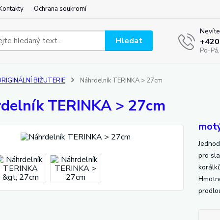
Kontakty
Ochrana soukromí
Nevíte
Hledat
+420
Po-Pá,
RIGINÁLNÍ BIŽUTERIE
Náhrdelník TERINKA > 27cm
delník TERINKA > 27cm
motý
Jednod
pro sl
korálk
Hmotno
prodlou