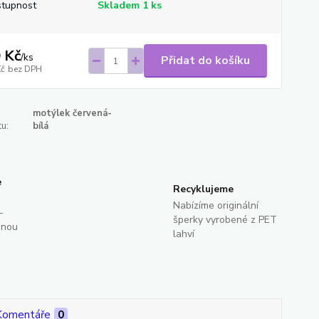
tupnost
Skladem 1 ks
 Kč
/
ks
Přidat do košíku
Kč
bez DPH
motýlek červená-
u:
bílá
e
Recyklujeme
Nabízíme originální
-
šperky vyrobené z PET
dnou
lahví
Komentáře
0