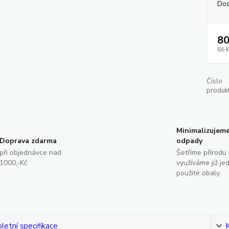
Dos
80
66 
Číslo
produkt
Minimalizujem
Doprava zdarma
odpady
při objednávce nad
Šetříme přírodu 
1000,-Kč
využíváme již je
použité obaly.
etní specifikace