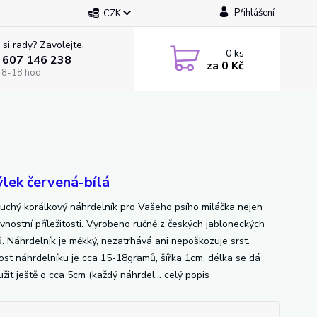
Přihlášení
CZK
 si rady? Zavolejte.
0
ks
 607 146 238
za
0 Kč
 8-18 hod.
lek červená-bílá
uchý korálkový náhrdelník pro Vašeho psího miláčka nejen
avnostní příležitosti. Vyrobeno ručně z českých jabloneckých
ů. Náhrdelník je měkký, nezatrhává ani nepoškozuje srst.
st náhrdelníku je cca 15-18gramů, šířka 1cm, délka se dá
žit ještě o cca 5cm (každý náhrdel...
celý popis