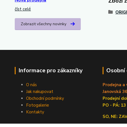
Zboží 
číst celé
ORIG
Zobrazit všechny novinky
Informace pro zákazníky
Osobní
O nás
Prodejna a 
Jak nakupovat
Janovská 36
Obchodní podmínky
Prodejní 
Fotogalerie
PO - PÁ: 13
Kontakty
SO, NE: Z