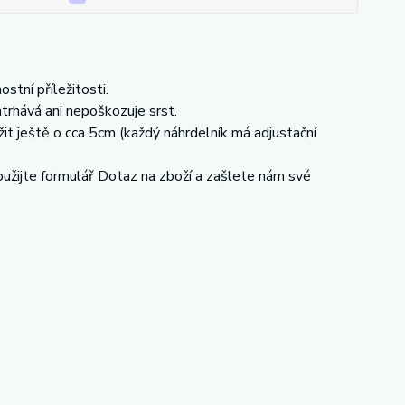
stní příležitosti.
trhává ani nepoškozuje srst.
it ještě o cca 5cm (každý náhrdelník má adjustační
oužijte formulář Dotaz na zboží a zašlete nám své