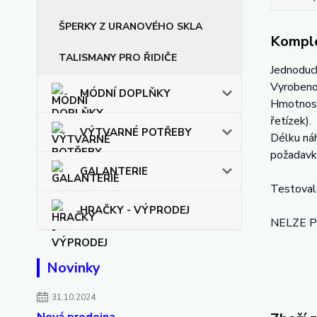
ŠPERKY Z URANOVÉHO SKLA
Komple
TALISMANY PRO ŘIDIČE
Jednoduch
Vyrobeno 
MÓDNÍ DOPLŇKY
Hmotnost 
řetízek).
VÝTVARNÉ POTŘEBY
Délku náh
požadavk
GALANTERIE
Testoval
HRAČKY - VÝPRODEJ
NELZE PO
Novinky
31.10.2024
Nová prodejna