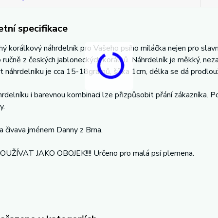
tní specifikace
ý korálkový náhrdelník pro Vašeho psího miláčka nejen pro slavno
ručně z českých jabloneckých korálků. Náhrdelník je měkký, neza
náhrdelníku je cca 15-18gramů, šířka 1cm, délka se dá prodlouž
rdelníku i barevnou kombinaci lze přizpůsobit přání zákazníka. P
y.
a čivava jménem Danny z Brna.
UŽÍVAT JAKO OBOJEK!!!! Určeno pro malá psí plemena.