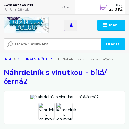
0
ks
+420 607 146 238
CZK
za
0 Kč
Po-Pá, 8-18 hod.
Menu
Hledat
Úvod
ORIGINÁLNÍ BIŽUTERIE
Náhrdelník s vinutkou - bílá/černá2
Náhrdelník s vinutkou - bílá/
černá2