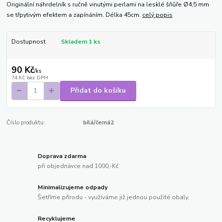
Originální náhrdelník s ručně vinutými perlami na lesklé šňůře Ø4,5 mm
se třpytivým efektem a zapínáním. Délka 45cm.
celý popis
Dostupnost
Skladem 1 ks
90 Kč
/
ks
74 Kč
bez DPH
Přidat do košíku
Číslo produktu:
bílá/černá2
Doprava zdarma
při objednávce nad 1000,-Kč
Minimalizujeme odpady
Šetříme přírodu - využíváme již jednou použité obaly.
Recyklujeme