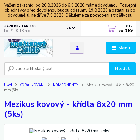
Vážení zákazníci, od 20.8.2026 do 6.9.2026 máme dovolenou. Poslední
objednávky před dovolenou budou odeslány 19.8.2026 a ostatní až po
dovolené, tj. nejdříve 7.9.2026. Děkujeme za pochopení a trpělivost.
0
ks
+420 607 146 238
CZK
za
0 Kč
Po-Pá, 8-18 hod.
Menu
Hledat
Úvod
KORÁLKOVÁNÍ
KOMPONENTY
Mezikus kovový - křídla 8x20
mm (5ks)
Mezikus kovový - křídla 8x20 mm
(5ks)