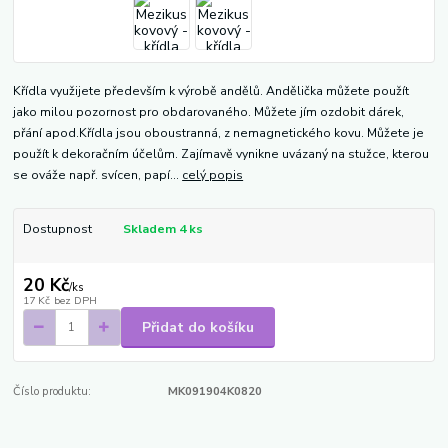
Křídla využijete především k výrobě andělů. Andělička můžete použít
jako milou pozornost pro obdarovaného. Můžete jím ozdobit dárek,
přání apod.Křídla jsou oboustranná, z nemagnetického kovu. Můžete je
použít k dekoračním účelům. Zajímavě vynikne uvázaný na stužce, kterou
se ováže např. svícen, papí...
celý popis
Dostupnost
Skladem 4 ks
20 Kč
/
ks
17 Kč
bez DPH
Přidat do košíku
Číslo produktu:
MK091904K0820