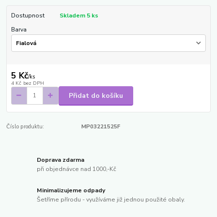
Dostupnost
Skladem 5 ks
Barva
5 Kč
/
ks
4 Kč
bez DPH
Přidat do košíku
Číslo produktu:
MP03221525F
Doprava zdarma
při objednávce nad 1000,-Kč
Minimalizujeme odpady
Šetříme přírodu - využíváme již jednou použité obaly.