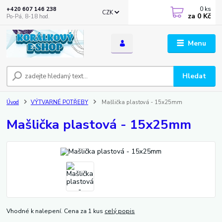
0
ks
+420 607 146 238
CZK
za
0 Kč
Po-Pá, 8-18 hod.
Menu
Hledat
Úvod
VÝTVARNÉ POTŘEBY
Mašlička plastová - 15x25mm
Mašlička plastová - 15x25mm
Vhodné k nalepení. Cena za 1 kus
celý popis