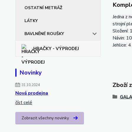
Komple
OSTATNÍ METRÁŽ
Jedna z n
LÁTKY
strojní pl
Složení:
BAVLNĚNÉ ROUŠKY
Návin: 1
Jehlice: 4
HRAČKY - VÝPRODEJ
Novinky
Zboží 
31.10.2024
Nová prodejna
GALA
číst celé
Zobrazit všechny novinky