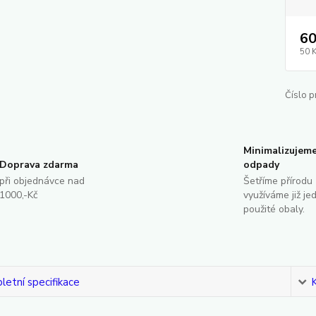
60
50 
Číslo p
Minimalizujem
Doprava zdarma
odpady
při objednávce nad
Šetříme přírodu 
1000,-Kč
využíváme již je
použité obaly.
etní specifikace