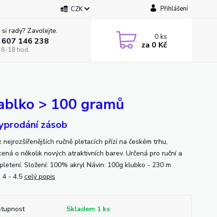
Přihlášení
CZK
 si rady? Zavolejte.
0
ks
 607 146 238
za
0 Kč
 8-18 hod.
jablko > 100 gramů
yprodání zásob
 nejrozšířenějších ručně pletacích přízí na českém trhu,
ená o několik nových atraktivních barev. Určená pro ruční a
í pletení. Složení: 100% akryl Návin: 100g klubko - 230 m
: 4 - 4,5
celý popis
tupnost
Skladem 1 ks