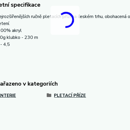
tní specifikace
ejrozšířenějších ručně pletacích přízí na českém trhu, obohacená o
etení.
 100% akryl
00g klubko - 230 m
 - 4,5
zařazeno v kategoriích
NTERIE
PLETACÍ PŘÍZE