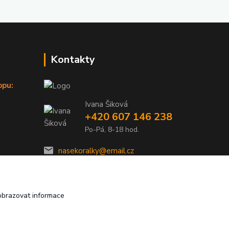
Kontakty
opu:
Ivana Šiková
+420 607 146 238
Po-Pá, 8-18 hod.
nasekoralky@email.cz
obrazovat informace