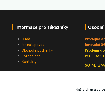
Informace pro zákazníky
Osobní
O nás
Prodejna a 
Jak nakupovat
Janovská 36
Obchodní podmínky
Prodejní 
Fotogalerie
PO - PÁ: 13
Kontakty
SO, NE: Z
Náš e-shop a partn