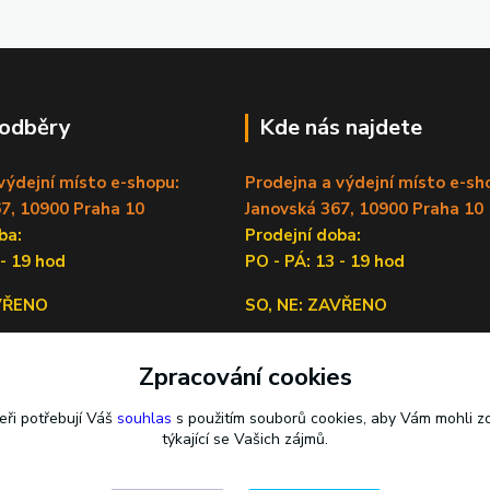
 odběry
Kde nás najdete
výdejní místo e-shopu:
Prodejna a výdejní místo e-sh
7, 10900 Praha 10
Janovská 367, 10900 Praha 10
doba:
Prodejní doba:
 - 19 hod
PO - PÁ: 13 - 19 hod
AVŘENO
SO, NE: ZAVŘENO
Sídlo firmy:
Zpracování cookies
Lečkova 1519/9, 14900 Praha 4
eři potřebují Váš
souhlas
s použitím souborů cookies, aby Vám mohli z
týkající se Vašich zájmů.