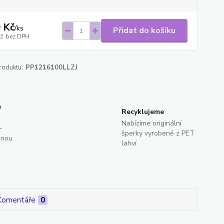
 Kč
/
ks
Přidat do košíku
Kč
bez DPH
roduktu:
PP1216100LLZJ
e
Recyklujeme
Nabízíme originální
-
šperky vyrobené z PET
dnou
lahví
Komentáře
0