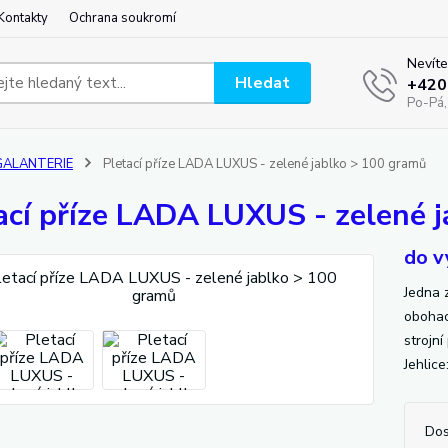
Kontakty
Ochrana soukromí
Nevíte
Hledat
+420
Po-Pá,
GALANTERIE
Pletací příze LADA LUXUS - zelené jablko > 100 gramů
ací příze LADA LUXUS - zelené 
do v
Jedna z
obohac
strojn
Jehlice
Dos