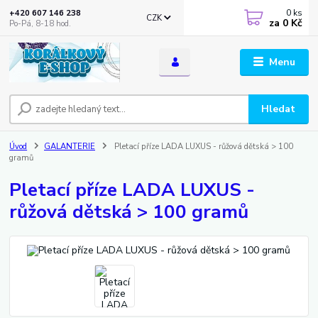
0
ks
+420 607 146 238
CZK
za
0 Kč
Po-Pá, 8-18 hod.
Menu
Hledat
Úvod
GALANTERIE
Pletací příze LADA LUXUS - růžová dětská > 100
gramů
Pletací příze LADA LUXUS -
růžová dětská > 100 gramů