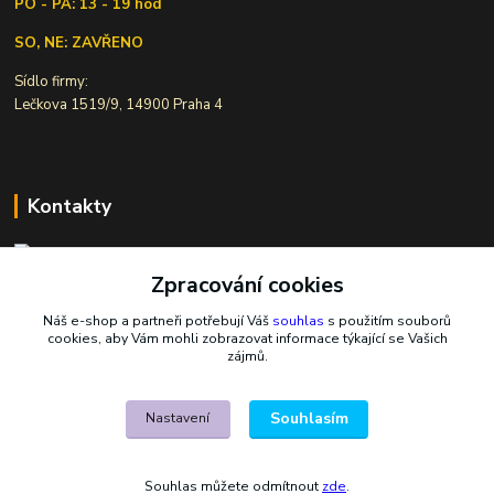
PO - PÁ: 13 - 19 hod
SO, NE: ZAVŘENO
Sídlo firmy:
Lečkova 1519/9, 14900 Praha 4
Kontakty
Zpracování cookies
Ivana Šiková
+420 607 146 238
Náš e-shop a partneři potřebují Váš
souhlas
s použitím souborů
Po-Pá, 8-18 hod.
cookies, aby Vám mohli zobrazovat informace týkající se Vašich
zájmů.
nasekoralky@email.cz
Souhlasím
Nastavení
Souhlas můžete odmítnout
zde
.