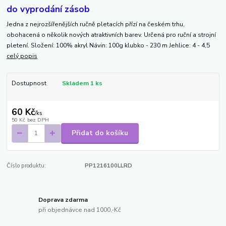
do vyprodání zásob
Jedna z nejrozšířenějších ručně pletacích přízí na českém trhu,
obohacená o několik nových atraktivních barev. Určená pro ruční a strojní
pletení. Složení: 100% akryl Návin: 100g klubko - 230 m Jehlice: 4 - 4,5
celý popis
Dostupnost
Skladem 1 ks
60 Kč
/
ks
50 Kč
bez DPH
Přidat do košíku
Číslo produktu:
PP1216100LLRD
Doprava zdarma
při objednávce nad 1000,-Kč