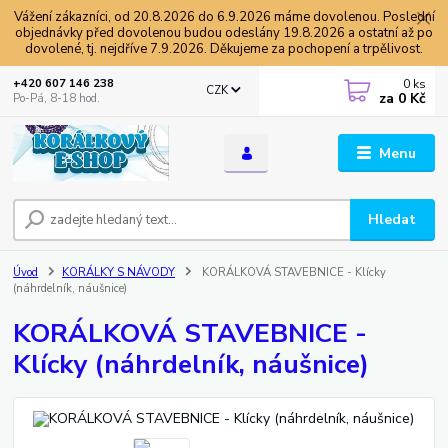
Vážení zákazníci, od 20.8.2026 do 6.9.2026 máme dovolenou. Poslední
objednávky před dovolenou budou odeslány 19.8.2026 a ostatní až po
dovolené, tj. nejdříve 7.9.2026. Děkujeme za pochopení a trpělivost.
0
ks
+420 607 146 238
CZK
za
0 Kč
Po-Pá, 8-18 hod.
Menu
Hledat
Úvod
KORÁLKY S NÁVODY
KORÁLKOVÁ STAVEBNICE - Klícky
(náhrdelník, náušnice)
KORÁLKOVÁ STAVEBNICE -
Klícky (náhrdelník, náušnice)