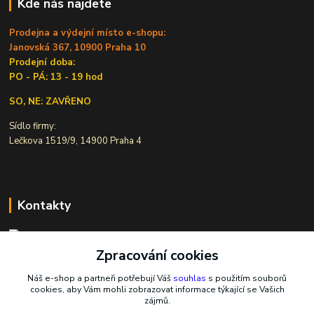
Kde nás najdete
Prodejna a výdejní místo e-shopu:
Janovská 367, 10900 Praha 10
Prodejní doba:
PO - PÁ: 13 - 19 hod
SO, NE: ZAVŘENO
Sídlo firmy:
Lečkova 1519/9, 14900 Praha 4
Kontakty
Zpracování cookies
Ivana Šiková
+420 607 146 238
Náš e-shop a partneři potřebují Váš
souhlas
s použitím souborů
Po-Pá, 8-18 hod.
cookies, aby Vám mohli zobrazovat informace týkající se Vašich
zájmů.
nasekoralky@email.cz