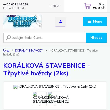
0
ks
+420 607 146 238
CZK
za
0 Kč
Po-Pá, 8-18 hod.
Menu
Hledat
Úvod
KORÁLKY S NÁVODY
KORÁLKOVÁ STAVEBNICE - Třpytivé
hvězdy (2ks)
KORÁLKOVÁ STAVEBNICE -
Třpytivé hvězdy (2ks)