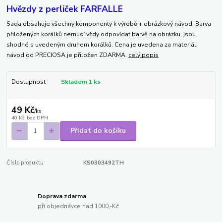
Hvězdy z perliček FARFALLE
Sada obsahuje všechny komponenty k výrobě + obrázkový návod. Barva
přiložených korálků nemusí vždy odpovídat barvě na obrázku, jsou
shodné s uvedeným druhem korálků. Cena je uvedena za materiál,
návod od PRECIOSA je přiložen ZDARMA.
celý popis
Dostupnost
Skladem 1 ks
49 Kč
/
ks
40 Kč
bez DPH
Přidat do košíku
Číslo produktu:
KS0303492TH
Doprava zdarma
při objednávce nad 1000,-Kč