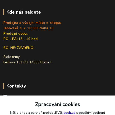
Kde nás najdete
Prodejna a výdejní místo e-shopu:
Janovská 367, 10900 Praha 10
Prodejní doba:
PO - PÁ: 13 - 19 hod
SO, NE: ZAVŘENO
Sídlo firmy:
Lečkova 1519/9, 14900 Praha 4
Kontakty
Zpracování cookies
Ivana Šiková
+420 607 146 238
Náš e-shop a partneři potřebují Váš
souhlas
s použitím souborů