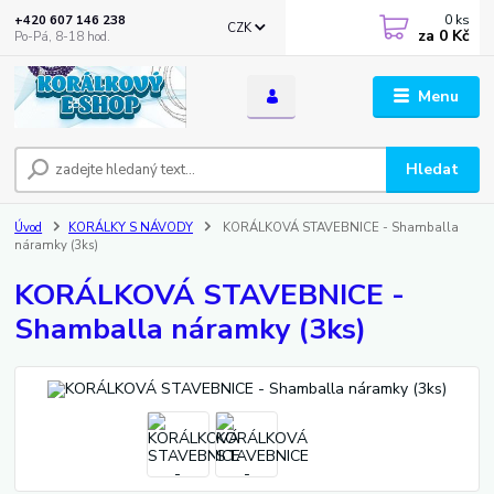
0
ks
+420 607 146 238
CZK
za
0 Kč
Po-Pá, 8-18 hod.
Menu
Hledat
Úvod
KORÁLKY S NÁVODY
KORÁLKOVÁ STAVEBNICE - Shamballa
náramky (3ks)
KORÁLKOVÁ STAVEBNICE -
Shamballa náramky (3ks)