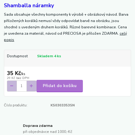
Shamballa náramky
Sada obsahuje všechny komponenty k výrobě + obrázkový návod. Barva
přiložených korálků nemusí vždy odpovídat barvě na obrázku, jsou
shodné s uvedeným druhem korálků. Různé barevné kombinace. Cena
je uvedena za materiál, návod od PRECIOSA je přiložen ZDARMA.
celý
popis
Dostupnost
Skladem 4 ks
35 Kč
/
ks
29 Kč
bez DPH
Přidat do košíku
Číslo produktu:
KS0303353SN
Doprava zdarma
při objednávce nad 1000,-Kč