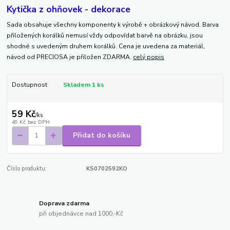
Kytička z ohňovek - dekorace
Sada obsahuje všechny komponenty k výrobě + obrázkový návod. Barva
přiložených korálků nemusí vždy odpovídat barvě na obrázku, jsou
shodné s uvedeným druhem korálků. Cena je uvedena za materiál,
návod od PRECIOSA je přiložen ZDARMA.
celý popis
Dostupnost
Skladem 1 ks
59 Kč
/
ks
49 Kč
bez DPH
Přidat do košíku
Číslo produktu:
KS0702592KO
Doprava zdarma
při objednávce nad 1000,-Kč