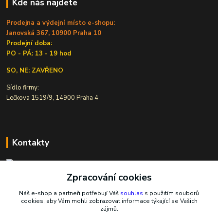
Kde nás najdete
Prodejna a výdejní místo e-shopu:
Janovská 367, 10900 Praha 10
Prodejní doba:
PO - PÁ: 13 - 19 hod
SO, NE: ZAVŘENO
Sídlo firmy:
Lečkova 1519/9, 14900 Praha 4
Kontakty
Zpracování cookies
Ivana Šiková
+420 607 146 238
Náš e-shop a partneři potřebují Váš
souhlas
s použitím souborů
Po-Pá, 8-18 hod.
cookies, aby Vám mohli zobrazovat informace týkající se Vašich
zájmů.
nasekoralky@email.cz