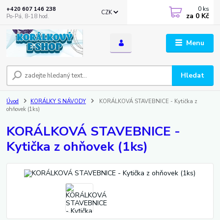
0
ks
+420 607 146 238
CZK
za
0 Kč
Po-Pá, 8-18 hod.
Menu
Hledat
Úvod
KORÁLKY S NÁVODY
KORÁLKOVÁ STAVEBNICE - Kytička z
ohňovek (1ks)
KORÁLKOVÁ STAVEBNICE -
Kytička z ohňovek (1ks)