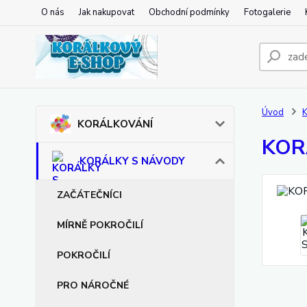
O nás
Jak nakupovat
Obchodní podmínky
Fotogalerie
Úvod
KORÁLKOVÁNÍ
KORÁ
KORÁLKY S NÁVODY
ZAČÁTEČNÍCI
MÍRNĚ POKROČILÍ
POKROČILÍ
PRO NÁROČNÉ