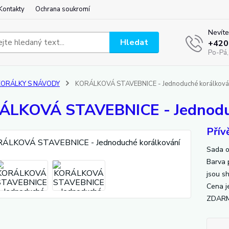
Kontakty
Ochrana soukromí
Nevíte
Hledat
+420
Po-Pá,
KORÁLKY S NÁVODY
KORÁLKOVÁ STAVEBNICE - Jednoduché korálková
LKOVÁ STAVEBNICE - Jednoduc
Přív
Sada o
Barva 
jsou s
Cena j
ZDAR