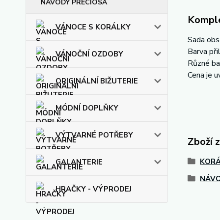
NÁVODY PRECIOSA
Komple
VÁNOCE S KORÁLKY
Sada obs
Barva při
VÁNOČNÍ OZDOBY
Různé ba
Cena je 
ORIGINÁLNÍ BIŽUTERIE
MÓDNÍ DOPLŇKY
VÝTVARNÉ POTŘEBY
Zboží 
KORÁ
GALANTERIE
NÁVO
HRAČKY - VÝPRODEJ