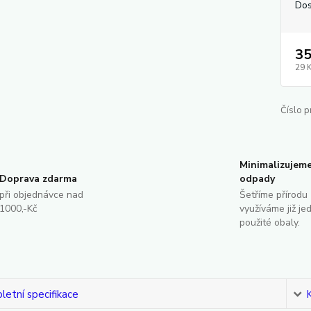
Dos
35
29 
Číslo p
Minimalizujem
Doprava zdarma
odpady
při objednávce nad
Šetříme přírodu 
1000,-Kč
využíváme již je
použité obaly.
etní specifikace