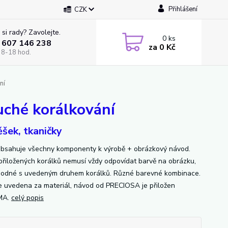
Přihlášení
CZK
 si rady? Zavolejte.
0
ks
 607 146 238
za
0 Kč
 8-18 hod.
ní
hé korálkování
ěšek, tkaničky
bsahuje všechny komponenty k výrobě + obrázkový návod.
přiložených korálků nemusí vždy odpovídat barvě na obrázku,
hodné s uvedeným druhem korálků. Různé barevné kombinace.
e uvedena za materiál, návod od PRECIOSA je přiložen
MA.
celý popis