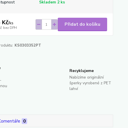
tupnost
Skladem 2 ks
 Kč
/
ks
Přidat do košíku
Kč
bez DPH
roduktu:
KS0303352PT
e
Recyklujeme
Nabízíme originální
-
šperky vyrobené z PET
dnou
lahví
Komentáře
0