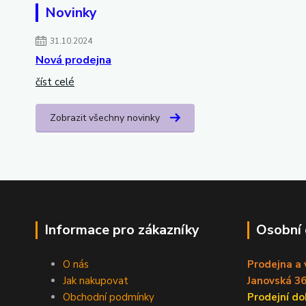
Novinky
31.10.2024
Nová prodejna
číst celé
Zobrazit všechny novinky
Informace pro zákazníky
Osobní
O nás
Prodejna a 
Jak nakupovat
Janovská 36
Obchodní podmínky
Prodejní 