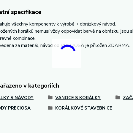
tní specifikace
ahuje všechny komponenty k výrobě + obrázkový návod.
ložených korálků nemusí vždy odpovídat barvě na obrázku, jsou
revné kombinace.
uvedena za materiál, návod od PRECIOSA je přiložen ZDARMA.
zařazeno v kategoriích
LKY S NÁVODY
VÁNOCE S KORÁLKY
ZAČ
DY PRECIOSA
KORÁLKOVÉ STAVEBNICE