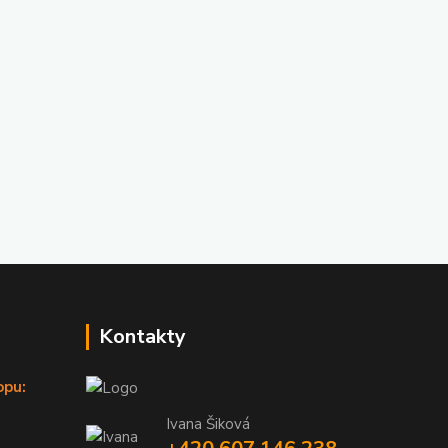
Kontakty
opu:
Ivana Šiková