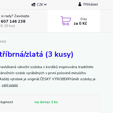
Přihlášení
CZK
 si rady? Zavolejte.
0
ks
 607 146 238
za
0 Kč
 8-18 hod.
usy)
říbrná/zlatá (3 kusy)
navlékaná vánoční ozdoba z korálků inspirována tradičními
vánočních ozdob vyráběných v první polovině minulého
í.Každý výrobek je originál.ČESKÝ VÝROBEKPrůměr ozdoby je
.
celý popis
tupnost
na dotaz 1 ks