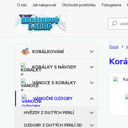
O nás
Jak nakupovat
Obchodní podmínky
Fotogalerie
Úvod
KORÁLKOVÁNÍ
Korá
KORÁLKY S NÁVODY
VÁNOCE S KORÁLKY
VÁNOČNÍ OZDOBY
HVĚZDY Z DUTÝCH PERLÍ
OZDOBY Z DUTÝCH PERLÍ 3D