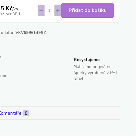
5 Kč
/
ks
Přidat do košíku
 Kč
bez DPH
roduktu:
VKV6996149SZ
e
Recyklujeme
Nabízíme originální
-
šperky vyrobené z PET
dnou
lahví
Komentáře
0