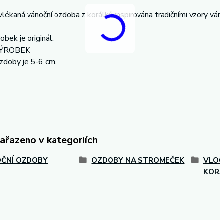
lékaná vánoční ozdoba z korálků inspirována tradičními vzory vá
obek je originál.
VÝROBEK
zdoby je 5-6 cm.
zařazeno v kategoriích
ČNÍ OZDOBY
OZDOBY NA STROMEČEK
VLO
KOR