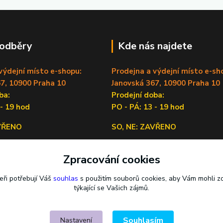
 odběry
Kde nás najdete
výdejní místo e-shopu:
Prodejna a výdejní místo e-sh
7, 10900 Praha 10
Janovská 367, 10900 Praha 10
doba:
Prodejní doba:
 - 19 hod
PO - PÁ: 13 - 19 hod
AVŘENO
SO, NE: ZAVŘENO
Sídlo firmy:
Zpracování cookies
Lečkova 1519/9, 14900 Praha 4
eři potřebují Váš
souhlas
s použitím souborů cookies, aby Vám mohli z
týkající se Vašich zájmů.
Souhlasím
Nastavení