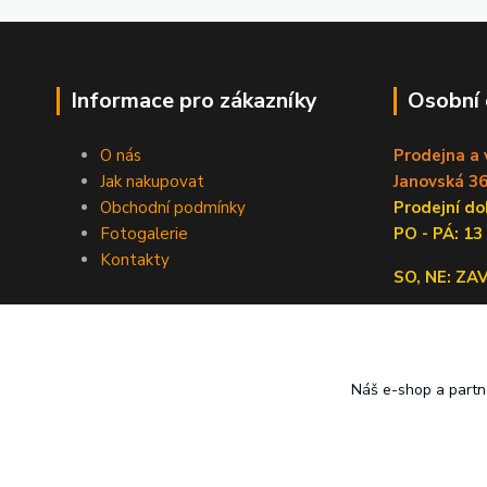
Informace pro zákazníky
Osobní
O nás
Prodejna a 
Jak nakupovat
Janovská 36
Obchodní podmínky
Prodejní 
Fotogalerie
PO - PÁ: 13
Kontakty
SO, NE: Z
Náš e-shop a partn