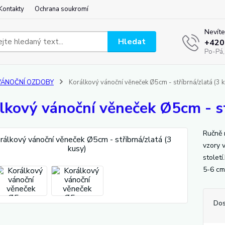
Kontakty
Ochrana soukromí
Nevíte
Hledat
+420
Po-Pá,
VÁNOČNÍ OZDOBY
Korálkový vánoční věneček Ø5cm - stříbrná/zlatá (3 k
lkový vánoční věneček Ø5cm - st
Ručně 
vzory 
stolet
5-6 cm
Dos