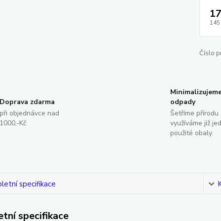
17
145
Číslo p
Minimalizujem
Doprava zdarma
odpady
při objednávce nad
Šetříme přírodu 
1000,-Kč
využíváme již je
použité obaly.
etní specifikace
tní specifikace