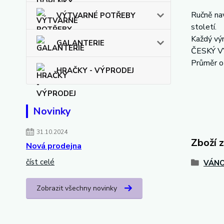
Ručně nav
VÝTVARNÉ POTŘEBY
století.
Každý výr
GALANTERIE
ČESKÝ 
Průměr o
HRAČKY - VÝPRODEJ
Novinky
31.10.2024
Zboží 
Nová prodejna
číst celé
VÁNO
Zobrazit všechny novinky