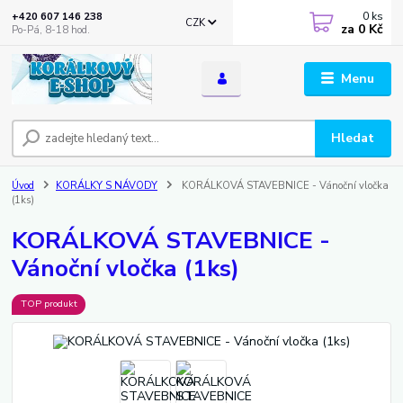
0
ks
+420 607 146 238
CZK
za
0 Kč
Po-Pá, 8-18 hod.
Menu
Hledat
Úvod
KORÁLKY S NÁVODY
KORÁLKOVÁ STAVEBNICE - Vánoční vločka
(1ks)
KORÁLKOVÁ STAVEBNICE -
Vánoční vločka (1ks)
TOP produkt