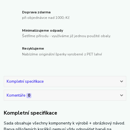
Doprava zdarma
při objednávce nad 1000,-Kč
Minimalizujeme odpady
Šetříme přírodu - využíváme již jednou použité obaly.
Recyklujeme
Nabízíme originální šperky vyrobené z PET lahví
Kompletní specifikace
Komentáře
0
Kompletní specifikace
Sada obsahuje všechny komponenty k výrobě + obrázkový návod.
Barva přiložených korálků nemusí vždy odpovídat barvě na