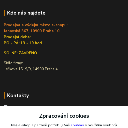
Kde nás najdete
Prodejna a výdejní místo e-shopu:
Janovská 367, 10900 Praha 10
Prodejní doba:
PO - PÁ: 13 - 19 hod
SO, NE: ZAVŘENO
Sídlo firmy:
Lečkova 1519/9, 14900 Praha 4
Kontakty
Zpracování cookies
Ivana Šiková
+420 607 146 238
Náš e-shop a partneři potřebují Váš
souhlas
s použitím souborů