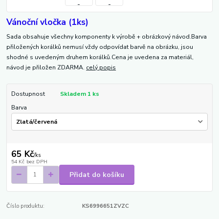
Vánoční vločka (1ks)
Sada obsahuje všechny komponenty k výrobě + obrázkový návod.Barva
přiložených korálků nemusí vždy odpovídat barvě na obrázku, jsou
shodné s uvedeným druhem korálků.Cena je uvedena za materiál,
návod je přiložen ZDARMA.
celý popis
Dostupnost
Skladem 1 ks
Barva
65 Kč
/
ks
54 Kč
bez DPH
Přidat do košíku
Číslo produktu:
KS6996651ZVZC