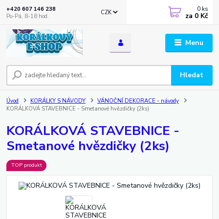
0
ks
+420 607 146 238
CZK
za
0 Kč
Po-Pá, 8-18 hod.
Menu
Hledat
Úvod
KORÁLKY S NÁVODY
VÁNOČNÍ DEKORACE - návody
KORÁLKOVÁ STAVEBNICE - Smetanové hvězdičky (2ks)
KORÁLKOVÁ STAVEBNICE -
Smetanové hvězdičky (2ks)
TOP produkt