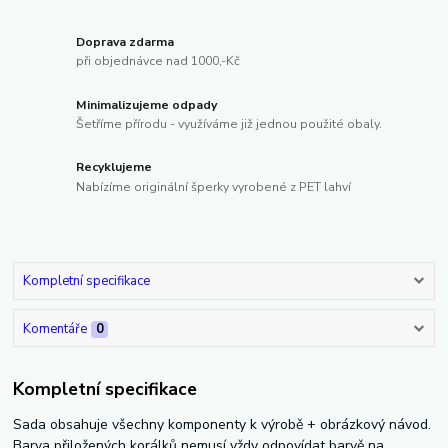
Doprava zdarma
při objednávce nad 1000,-Kč
Minimalizujeme odpady
Šetříme přírodu - využíváme již jednou použité obaly.
Recyklujeme
Nabízíme originální šperky vyrobené z PET lahví
Kompletní specifikace
Komentáře
0
Kompletní specifikace
Sada obsahuje všechny komponenty k výrobě + obrázkový návod.
Barva přiložených korálků nemusí vždy odpovídat barvě na