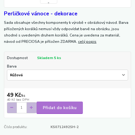
Perličkové vánoce - dekorace
Sada obsahuje všechny komponenty k výrobě + obrázkový návod. Barva
přiložených korálků nemusí vždy odpovídat barvě na obrázku, jsou
shodné s uvedeným druhem korálků. Cena je uvedena za materiál,
návod od PRECIOSA je přiložen ZDARMA.
celý popis
Dostupnost
Skladem 5 ks
Barva
49 Kč
/
ks
40 Kč
bez DPH
Přidat do košíku
Číslo produktu:
KS0712492SH-2