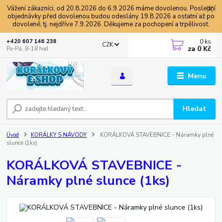
Vážení zákazníci, od 20.8.2026 do 6.9.2026 máme dovolenou. Poslední
objednávky před dovolenou budou odeslány 19.8.2026 a ostatní až po
dovolené, tj. nejdříve 7.9.2026. Děkujeme za pochopení a trpělivost.
0
ks
+420 607 146 238
CZK
za
0 Kč
Po-Pá, 8-18 hod.
Menu
Hledat
Úvod
KORÁLKY S NÁVODY
KORÁLKOVÁ STAVEBNICE - Náramky plné
slunce (1ks)
KORÁLKOVÁ STAVEBNICE -
Náramky plné slunce (1ks)