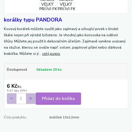
korálky typu PANDORA
Kovový korálek můžete využít jako zajímavý a oživující prvek v široké
škále nejen při výrobě bižuterie. Je vhodný jako koncovka na oděvní
šňůry. Můžete jej použít k dekoračním účelům. Zajímavě vynikne uvázaný
na stužce, kterou se ováže např. svícen, papírové přání nebo dárková
krabička. Můžete si jí...
celý popis
Dostupnost
Skladem 20 ks
6 Kč
/
ks
5 Kč
bez DPH
Přidat do košíku
Číslo produktu:
králíček 10x12mm