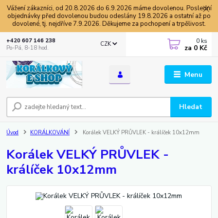
Vážení zákazníci, od 20.8.2026 do 6.9.2026 máme dovolenou. Poslední
objednávky před dovolenou budou odeslány 19.8.2026 a ostatní až po
dovolené, tj. nejdříve 7.9.2026. Děkujeme za pochopení a trpělivost.
0
ks
+420 607 146 238
CZK
za
0 Kč
Po-Pá, 8-18 hod.
Menu
Hledat
Úvod
KORÁLKOVÁNÍ
Korálek VELKÝ PRŮVLEK - králíček 10x12mm
Korálek VELKÝ PRŮVLEK -
králíček 10x12mm