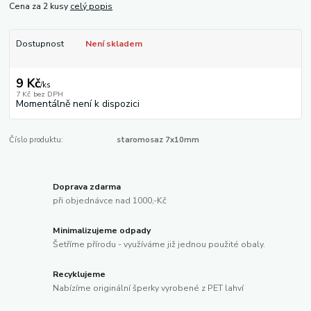
Cena za 2 kusy
celý popis
Dostupnost
Není skladem
9 Kč
/
ks
7 Kč
bez DPH
Momentálně není k dispozici
Číslo produktu:
staromosaz 7x10mm
Doprava zdarma
při objednávce nad 1000,-Kč
Minimalizujeme odpady
Šetříme přírodu - využíváme již jednou použité obaly.
Recyklujeme
Nabízíme originální šperky vyrobené z PET lahví