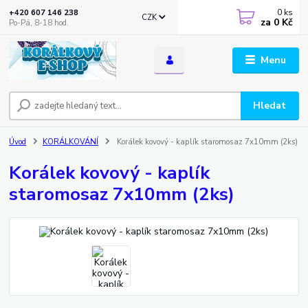
0
ks
+420 607 146 238
CZK
za
0 Kč
Po-Pá, 8-18 hod.
Menu
Hledat
Úvod
KORÁLKOVÁNÍ
Korálek kovový - kaplík staromosaz 7x10mm (2ks)
Korálek kovový - kaplík
staromosaz 7x10mm (2ks)