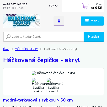
0
ks
+420 607 146 238
CZK
za
0 Kč
Po-Pá, 8-18 hod.
Menu
Hledat
Úvod
MÓDNÍ DOPLŇKY
Háčkovaná čepička - akryl
Háčkovaná čepička - akryl
modrá-tyrkysová s rybkou > 50 cm