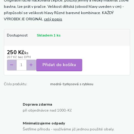
Originální ručně háčkovaná čepice, použitý jemný a hebký materiál 100%
bavlna, lze prát v pračce. Velikost dětská (obvod hlavy uveden v cm) -
přizpůsobí se velikosti hlavy Různé barevné kombinace. KAŽDÝ
VÝROBEK JE ORIGINÁL
celý popis
Dostupnost
Skladem 1 ks
250 Kč
/
ks
207 Kč
bez DPH
Přidat do košíku
Číslo produktu:
modrá-tyrkysová s rybkou
Doprava zdarma
při objednávce nad 1000,-Kč
Minimalizujeme odpady
Šetříme přírodu - využíváme již jednou použité obaly.