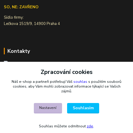
SO, NE: ZAVŘENO
Sídlo firmy:
Lečkova 1519/9, 14900 Praha 4
Kontakty
Zpracování cookies
Ivana Šiková
+420 607 146 238
Náš e-shop a partneři potřebují Váš
souhlas
s použitím souborů
Po-Pá, 8-18 hod.
cookies, aby Vám mohli zobrazovat informace týkající se Vašich
zájmů.
nasekoralky@email.cz
Souhlasím
Nastavení
Souhlas můžete odmítnout
zde
.
Vytvořeno na
Eshop-rychle.cz