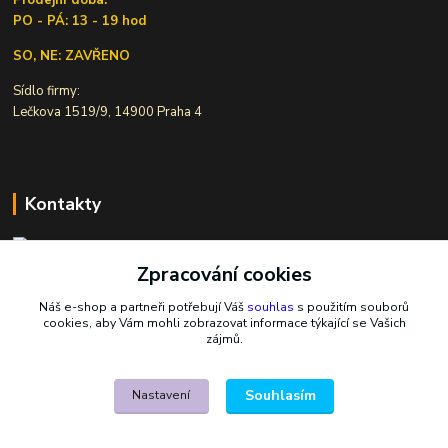
PO - PÁ: 13 - 19 hod
SO, NE: ZAVŘENO
Sídlo firmy:
Lečkova 1519/9, 14900 Praha 4
Kontakty
Zpracování cookies
Ivana Šiková
+420 607 146 238
Náš e-shop a partneři potřebují Váš
souhlas
s použitím souborů
Po-Pá, 8-18 hod.
cookies, aby Vám mohli zobrazovat informace týkající se Vašich
zájmů.
nasekoralky@email.cz
Souhlasím
Nastavení