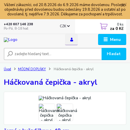
Vážení zákazníci, od 20.8.2026 do 6.9.2026 máme dovolenou. Poslední
objednávky před dovolenou budou odeslány 19.8.2026 a ostatní až po
dovolené, tj. nejdříve 7.9.2026. Děkujeme za pochopení a trpělivost.
0
ks
+420 607 146 238
CZK
za
0 Kč
Po-Pá, 8-18 hod.
Menu
Hledat
Úvod
MÓDNÍ DOPLŇKY
Háčkovaná čepička - akryl
Háčkovaná čepička - akryl