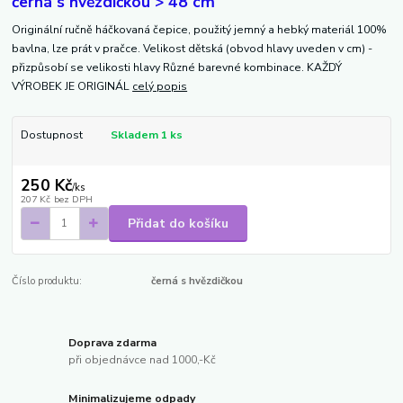
černá s hvězdičkou > 48 cm
Originální ručně háčkovaná čepice, použitý jemný a hebký materiál 100%
bavlna, lze prát v pračce. Velikost dětská (obvod hlavy uveden v cm) -
přizpůsobí se velikosti hlavy Různé barevné kombinace. KAŽDÝ
VÝROBEK JE ORIGINÁL
celý popis
Dostupnost
Skladem 1 ks
250 Kč
/
ks
207 Kč
bez DPH
Přidat do košíku
Číslo produktu:
černá s hvězdičkou
Doprava zdarma
při objednávce nad 1000,-Kč
Minimalizujeme odpady