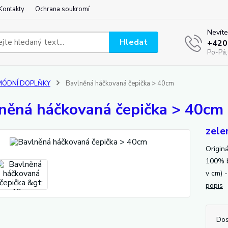
Kontakty
Ochrana soukromí
Nevíte
Hledat
+420
Po-Pá,
MÓDNÍ DOPLŇKY
Bavlněná háčkovaná čepička > 40cm
něná háčkovaná čepička > 40cm
zele
Origin
100% b
v cm) 
popis
Dos