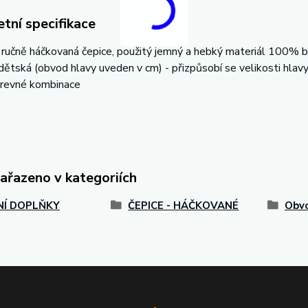
tní specifikace
í ručně háčkovaná čepice, použitý jemný a hebký materiál 100% ba
dětská (obvod hlavy uveden v cm) - přizpůsobí se velikosti hlav
revné kombinace
zařazeno v kategoriích
Í DOPLŇKY
ČEPICE - HÁČKOVANÉ
Obvo