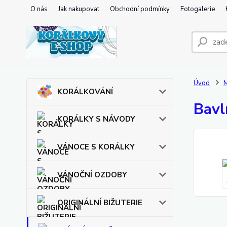
O nás
Jak nakupovat
Obchodní podmínky
Fotogalerie
Úvod
KORÁLKOVÁNÍ
Bavl
KORÁLKY S NÁVODY
VÁNOCE S KORÁLKY
VÁNOČNÍ OZDOBY
ORIGINÁLNÍ BIŽUTERIE