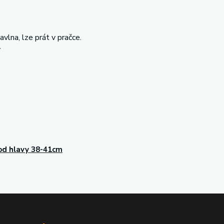
vlna, lze prát v pračce.
y
d hlavy 38-41cm