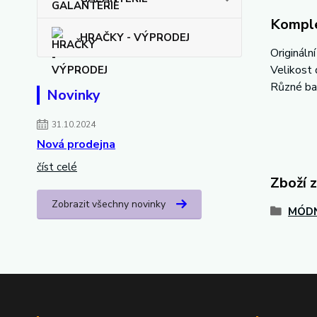
Komple
HRAČKY - VÝPRODEJ
Origináln
Velikost 
Různé ba
Novinky
31.10.2024
Nová prodejna
číst celé
Zboží 
Zobrazit všechny novinky
MÓDN