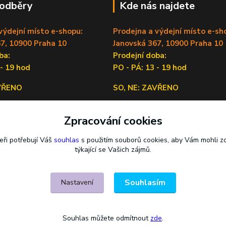
 odběry
Kde nás najdete
výdejní místo e-shopu:
Prodejna a výdejní místo e-sh
7, 10900 Praha 10
Janovská 367, 10900 Praha 10
doba:
Prodejní doba:
 - 19 hod
PO - PÁ: 13 - 19 hod
AVŘENO
SO, NE: ZAVŘENO
Sídlo firmy:
Zpracování cookies
Lečkova 1519/9, 14900 Praha 4
eři potřebují Váš
souhlas
s použitím souborů cookies, aby Vám mohli z
týkající se Vašich zájmů.
Souhlasím
Nastavení
Souhlas můžete odmítnout
zde
.