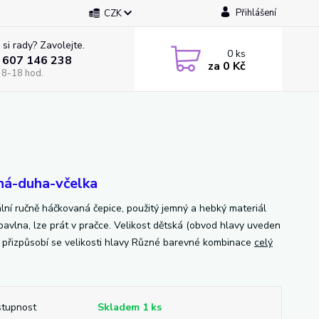
Přihlášení
CZK
 si rady? Zavolejte.
0
ks
 607 146 238
za
0 Kč
 8-18 hod.
ná-duha-včelka
ální ručně háčkovaná čepice, použitý jemný a hebký materiál
avlna, lze prát v pračce. Velikost dětská (obvod hlavy uveden
- přizpůsobí se velikosti hlavy Různé barevné kombinace
celý
tupnost
Skladem 1 ks