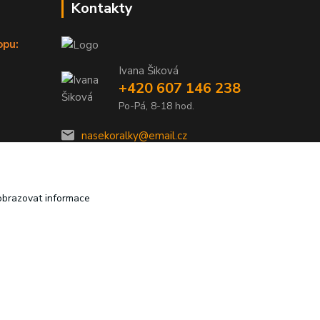
Kontakty
opu:
Ivana Šiková
+420 607 146 238
Po-Pá, 8-18 hod.
nasekoralky@email.cz
obrazovat informace
Vytvořeno na
Eshop-rychle.cz