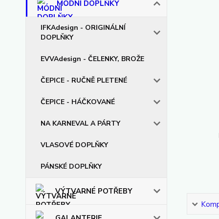
MÓDNÍ DOPLŇKY
IFKAdesign - ORIGINÁLNÍ
DOPLŇKY
EVVAdesign - ČELENKY, BROŽE
ČEPICE - RUČNĚ PLETENÉ
ČEPICE - HÁČKOVANÉ
NA KARNEVAL A PÁRTY
VLASOVÉ DOPLŇKY
PÁNSKÉ DOPLŇKY
VÝTVARNÉ POTŘEBY
Kompl
GALANTERIE