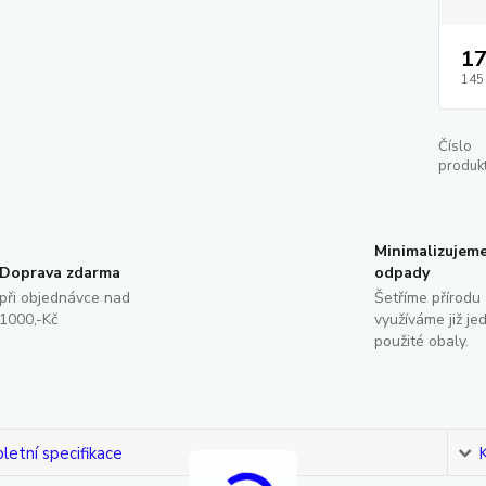
17
145
Číslo
produkt
Minimalizujem
Doprava zdarma
odpady
při objednávce nad
Šetříme přírodu 
1000,-Kč
využíváme již je
použité obaly.
etní specifikace