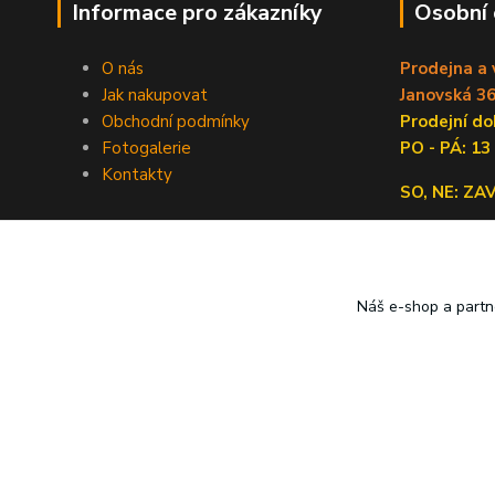
Informace pro zákazníky
Osobní
O nás
Prodejna a 
Jak nakupovat
Janovská 36
Obchodní podmínky
Prodejní 
Fotogalerie
PO - PÁ: 13
Kontakty
SO, NE: Z
Náš e-shop a partn