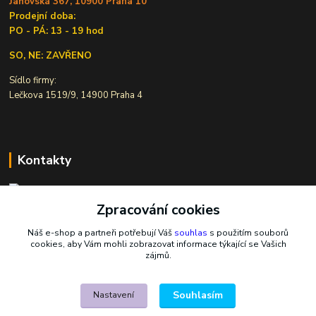
Janovská 367, 10900 Praha 10
Prodejní doba:
PO - PÁ: 13 - 19 hod
SO, NE: ZAVŘENO
Sídlo firmy:
Lečkova 1519/9, 14900 Praha 4
Kontakty
Zpracování cookies
Ivana Šiková
+420 607 146 238
Náš e-shop a partneři potřebují Váš
souhlas
s použitím souborů
Po-Pá, 8-18 hod.
cookies, aby Vám mohli zobrazovat informace týkající se Vašich
zájmů.
nasekoralky@email.cz
Souhlasím
Nastavení