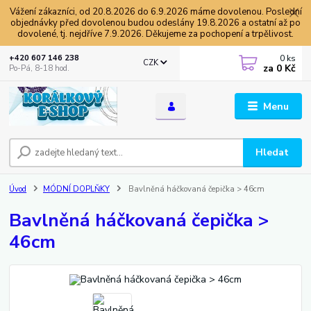
Vážení zákazníci, od 20.8.2026 do 6.9.2026 máme dovolenou. Poslední
objednávky před dovolenou budou odeslány 19.8.2026 a ostatní až po
dovolené, tj. nejdříve 7.9.2026. Děkujeme za pochopení a trpělivost.
0
ks
+420 607 146 238
CZK
za
0 Kč
Po-Pá, 8-18 hod.
Menu
Hledat
Úvod
MÓDNÍ DOPLŇKY
Bavlněná háčkovaná čepička > 46cm
Bavlněná háčkovaná čepička >
46cm