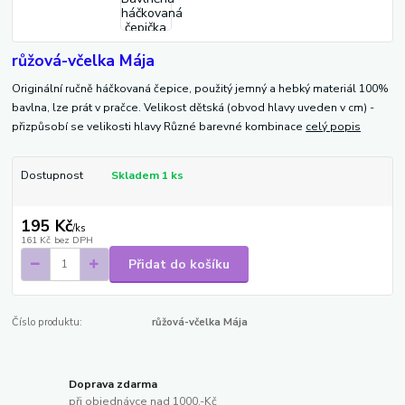
růžová-včelka Mája
Originální ručně háčkovaná čepice, použitý jemný a hebký materiál 100%
bavlna, lze prát v pračce. Velikost dětská (obvod hlavy uveden v cm) -
přizpůsobí se velikosti hlavy Různé barevné kombinace
celý popis
Dostupnost
Skladem 1 ks
195 Kč
/
ks
161 Kč
bez DPH
Přidat do košíku
Číslo produktu:
růžová-včelka Mája
Doprava zdarma
při objednávce nad 1000,-Kč