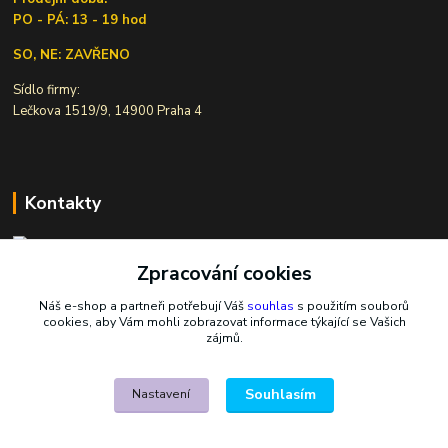
PO - PÁ: 13 - 19 hod
SO, NE: ZAVŘENO
Sídlo firmy:
Lečkova 1519/9, 14900 Praha 4
Kontakty
Zpracování cookies
Ivana Šiková
+420 607 146 238
Náš e-shop a partneři potřebují Váš
souhlas
s použitím souborů
Po-Pá, 8-18 hod.
cookies, aby Vám mohli zobrazovat informace týkající se Vašich
zájmů.
nasekoralky@email.cz
Souhlasím
Nastavení