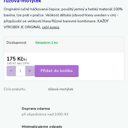
růžová-motýlek
Originální ručně háčkovaná čepice, použitý jemný a hebký materiál 100%
bavlna, lze prát v pračce. Velikost dětská (obvod hlavy uveden v cm) -
přizpůsobí se velikosti hlavy Různé barevné kombinace. KAŽDÝ
VÝROBEK JE ORIGINÁL
celý popis
Dostupnost
Skladem 1 ks
175 Kč
/
ks
145 Kč
bez DPH
Přidat do košíku
Číslo produktu:
růžová-motýlek
Doprava zdarma
při objednávce nad 1000,-Kč
Minimalizujeme odpady