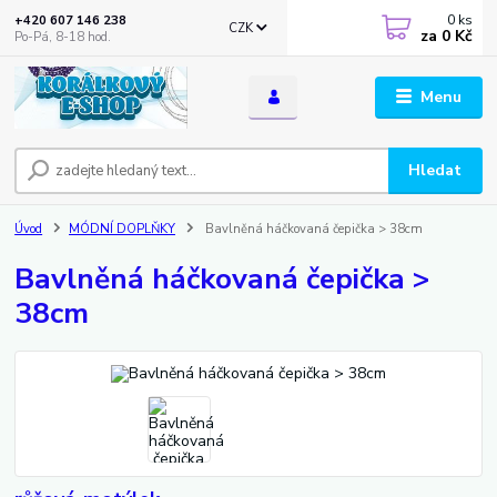
0
ks
+420 607 146 238
CZK
za
0 Kč
Po-Pá, 8-18 hod.
Menu
Hledat
Úvod
MÓDNÍ DOPLŇKY
Bavlněná háčkovaná čepička > 38cm
Bavlněná háčkovaná čepička >
38cm