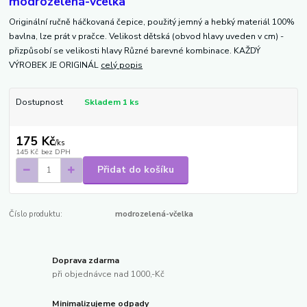
modrozelená-včelka
Originální ručně háčkovaná čepice, použitý jemný a hebký materiál 100%
bavlna, lze prát v pračce. Velikost dětská (obvod hlavy uveden v cm) -
přizpůsobí se velikosti hlavy Různé barevné kombinace. KAŽDÝ
VÝROBEK JE ORIGINÁL
celý popis
Dostupnost
Skladem 1 ks
175 Kč
/
ks
145 Kč
bez DPH
Přidat do košíku
Číslo produktu:
modrozelená-včelka
Doprava zdarma
při objednávce nad 1000,-Kč
Minimalizujeme odpady