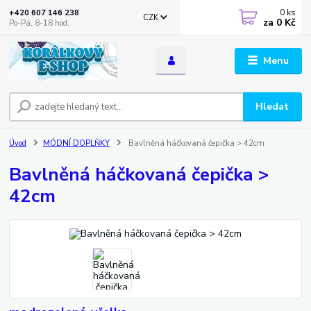
0
ks
+420 607 146 238
CZK
za
0 Kč
Po-Pá, 8-18 hod.
Menu
Hledat
Úvod
MÓDNÍ DOPLŇKY
Bavlněná háčkovaná čepička > 42cm
Bavlněná háčkovaná čepička >
42cm