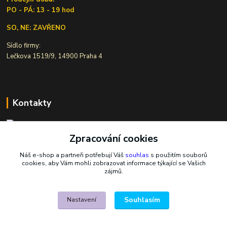
PO - PÁ: 13 - 19 hod
SO, NE: ZAVŘENO
Sídlo firmy:
Lečkova 1519/9, 14900 Praha 4
Kontakty
Zpracování cookies
Ivana Šiková
+420 607 146 238
Náš e-shop a partneři potřebují Váš
souhlas
s použitím souborů
Po-Pá, 8-18 hod.
cookies, aby Vám mohli zobrazovat informace týkající se Vašich
zájmů.
nasekoralky@email.cz
Souhlasím
Nastavení