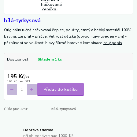
bílá-tyrkysová
Originální ručně háčkovaná čepice, použitý jemný a hebký materiál 100%
bavlna, lze prát v pračce. Velikost dětská (obvod hlavy uveden v cm) -
přizpůsobí se velikosti hlavy Různé barevné kombinace
celý popis
Dostupnost
Skladem 1 ks
195 Kč
/
ks
161 Kč
bez DPH
Přidat do košíku
Číslo produktu:
bílá-tyrkysová
Doprava zdarma
při objednávce nad 1000,-Kč