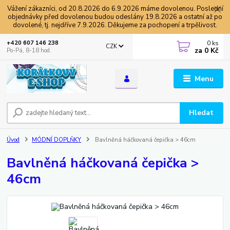
Vážení zákazníci, od 20.8.2026 do 6.9.2026 máme dovolenou. Poslední
objednávky před dovolenou budou odeslány 19.8.2026 a ostatní až po
dovolené, tj. nejdříve 7.9.2026. Děkujeme za pochopení a trpělivost.
0
ks
+420 607 146 238
CZK
za
0 Kč
Po-Pá, 8-18 hod.
Menu
Hledat
Úvod
MÓDNÍ DOPLŇKY
Bavlněná háčkovaná čepička > 46cm
Bavlněná háčkovaná čepička >
46cm