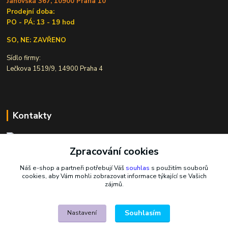
Janovská 367, 10900 Praha 10
Prodejní doba:
PO - PÁ: 13 - 19 hod
SO, NE: ZAVŘENO
Sídlo firmy:
Lečkova 1519/9, 14900 Praha 4
Kontakty
Zpracování cookies
Ivana Šiková
+420 607 146 238
Náš e-shop a partneři potřebují Váš
souhlas
s použitím souborů
Po-Pá, 8-18 hod.
cookies, aby Vám mohli zobrazovat informace týkající se Vašich
zájmů.
nasekoralky@email.cz
Souhlasím
Nastavení